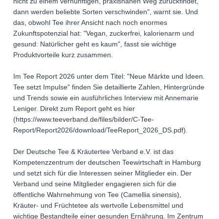
nicht zu einem vernünftigen, praxisnahen Weg zurückfindet,
dann werden beliebte Sorten verschwinden", warnt sie. Und
das, obwohl Tee ihrer Ansicht nach noch enormes
Zukunftspotenzial hat: "Vegan, zuckerfrei, kalorienarm und
gesund: Natürlicher geht es kaum", fasst sie wichtige
Produktvorteile kurz zusammen.
Im Tee Report 2026 unter dem Titel: "Neue Märkte und Ideen.
Tee setzt Impulse" finden Sie detaillierte Zahlen, Hintergründe
und Trends sowie ein ausführliches Interview mit Annemarie
Leniger. Direkt zum Report geht es hier
(https://www.teeverband.de/files/bilder/C-Tee-
Report/Report2026/download/TeeReport_2026_DS.pdf).
Der Deutsche Tee & Kräutertee Verband e.V. ist das
Kompetenzzentrum der deutschen Teewirtschaft in Hamburg
und setzt sich für die Interessen seiner Mitglieder ein. Der
Verband und seine Mitglieder engagieren sich für die
öffentliche Wahrnehmung von Tee (Camellia sinensis),
Kräuter- und Früchtetee als wertvolle Lebensmittel und
wichtige Bestandteile einer gesunden Ernährung. Im Zentrum