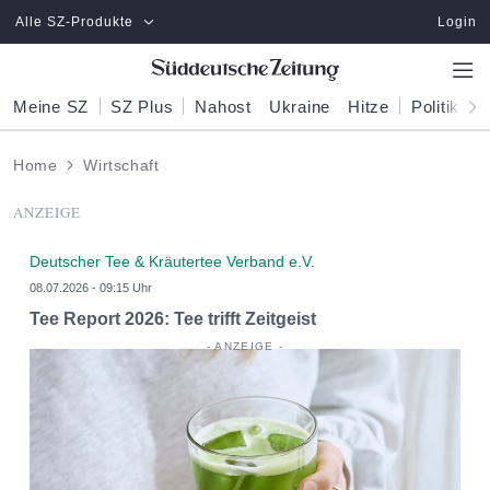
Zum Hauptinhalt springen
Alle SZ-Produkte
Login
Meine SZ
SZ Plus
Nahost
Ukraine
Hitze
Politik
W
Home
Wirtschaft
ANZEIGE
Deutscher Tee & Kräutertee Verband e.V.
08.07.2026 - 09:15 Uhr
Tee Report 2026: Tee trifft Zeitgeist