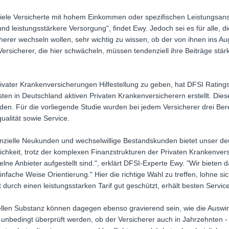
 viele Versicherte mit hohem Einkommen oder spezifischen Leistungsanspr
 und leistungsstärkere Versorgung", findet Ewy. Jedoch sei es für alle, d
herer wechseln wollen, sehr wichtig zu wissen, ob der von ihnen ins A
n Versicherer, die hier schwächeln, müssen tendenziell ihre Beiträge stä
vater Krankenversicherungen Hilfestellung zu geben, hat DFSI Rating
sten in Deutschland aktiven Privaten Krankenversicherern erstellt. Dies
den. Für die vorliegende Studie wurden bei jedem Versicherer drei Bere
qualität sowie Service.
enzielle Neukunden und wechselwillige Bestandskunden bietet unser deu
lichkeit, trotz der komplexen Finanzstrukturen der Privaten Krankenvers
lne Anbieter aufgestellt sind.", erklärt DFSI-Experte Ewy. "Wir bieten d
nfache Weise Orientierung." Hier die richtige Wahl zu treffen, lohne s
 durch einen leistungsstarken Tarif gut geschützt, erhält besten Service 
iellen Substanz können dagegen ebenso gravierend sein, wie die Ausw
ss unbedingt überprüft werden, ob der Versicherer auch in Jahrzehnten -