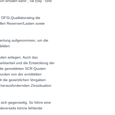
h erfüllen kann", rät Ewy. "Und
 DFSI-Qualitätsrating die
tillen Reserven/Lasten sowie
Bewertung aufgenommen, um die
bilden.
unden anlegen. Auch das
rktanteil und die Entwicklung der
nn die gemeldeten SCR-Quoten
rden von der ermittelten
it die gesetzlichen Vorgaben
 herausfordernden Zinssituation
sich gegenseitig. So führe eine
ndererseits könne fehlende