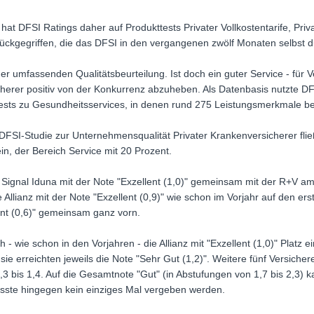
 hat DFSI Ratings daher auf Produkttests Privater Vollkostentarife, Pr
ückgegriffen, die das DFSI in den vergangenen zwölf Monaten selbst d
der umfassenden Qualitätsbeurteilung. Ist doch ein guter Service - für Ve
cherer positiv von der Konkurrenz abzuheben. Als Datenbasis nutzte DFS
ests zu Gesundheitsservices, in denen rund 275 Leistungsmerkmale b
 DFSI-Studie zur Unternehmensqualität Privater Krankenversicherer fl
ein, der Bereich Service mit 20 Prozent.
ie Signal Iduna mit der Note "Exzellent (1,0)" gemeinsam mit der R+V am
Allianz mit der Note "Exzellent (0,9)" wie schon im Vorjahr auf den ers
ent (0,6)" gemeinsam ganz vorn.
- wie schon in den Vorjahren - die Allianz mit "Exzellent (1,0)" Platz 
e erreichten jeweils die Note "Sehr Gut (1,2)". Weitere fünf Versicher
,3 bis 1,4. Auf die Gesamtnote "Gut" (in Abstufungen von 1,7 bis 2,3)
usste hingegen kein einziges Mal vergeben werden.