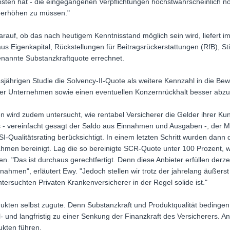
sten hat - die eingegangenen Verpflichtungen höchstwahrscheinlich noc
 erhöhen zu müssen."
rauf, ob das nach heutigem Kenntnisstand möglich sein wird, liefert im
aus Eigenkapital, Rückstellungen für Beitragsrückerstattungen (RfB), S
enannte Substanzkraftquote errechnet.
sjährigen Studie die Solvency-II-Quote als weitere Kennzahl in die 
 der Unternehmen sowie einen eventuellen Konzernrückhalt besser abzu
n wird zudem untersucht, wie rentabel Versicherer die Gelder ihrer K
 - vereinfacht gesagt der Saldo aus Einnahmen und Ausgaben -, der Ma
I-Qualitätsrating berücksichtigt. In einem letzten Schritt wurden da
en bereinigt. Lag die so bereinigte SCR-Quote unter 100 Prozent, wu
. "Das ist durchaus gerechtfertigt. Denn diese Anbieter erfüllen derze
hmen", erläutert Ewy. "Jedoch stellen wir trotz der jahrelang äußerst
ntersuchten Privaten Krankenversicherer in der Regel solide ist."
kten selbst zugute. Denn Substanzkraft und Produktqualität bedingen 
l- und langfristig zu einer Senkung der Finanzkraft des Versicherers. A
ukten führen.