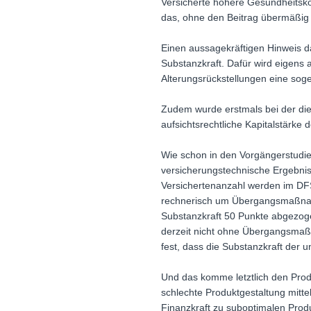
Versicherte höhere Gesundheitsko
das, ohne den Beitrag übermäßig
Einen aussagekräftigen Hinweis da
Substanzkraft. Dafür wird eigens 
Alterungsrückstellungen eine sog
Zudem wurde erstmals bei der die
aufsichtsrechtliche Kapitalstärke
Wie schon in den Vorgängerstudie
versicherungstechnische Ergebnis
Versichertenanzahl werden im DFS
rechnerisch um Übergangsmaßnahm
Substanzkraft 50 Punkte abgezogen
derzeit nicht ohne Übergangsmaßna
fest, dass die Substanzkraft der u
Und das komme letztlich den Produ
schlechte Produktgestaltung mitte
Finanzkraft zu suboptimalen Prod