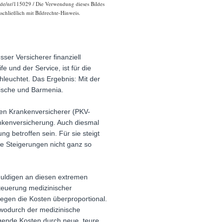
l.de/nr/115029 / Die Verwendung dieses Bildes
schließlich mit Bildrechte-Hinweis.
ser Versicherer finanziell
e und der Service, ist für die
hleuchtet. Das Ergebnis: Mit der
gische und Barmenia.
ten Krankenversicherer (PKV-
nkenversicherung. Auch diesmal
g betroffen sein. Für sie steigt
ie Steigerungen nicht ganz so
chuldigen an diesen extremen
teuerung medizinischer
egen die Kosten überproportional.
 wodurch der medizinische
igende Kosten durch neue, teure