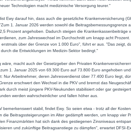
 neuer Technologien macht medizinische Versorgung teurer."
ist Ewy darauf hin, dass auch die gesetzliche Krankenversicherung (G
. "Zum 1. Januar 2026 werden sowohl die Beitragsbemessungsgrenze als
f 2,5 Prozent angehoben. Dadurch steigen die Krankenkassenbeiträge v
erdienen, zum Jahreswechsel im Durchschnitt um knapp acht Prozent.
 erstmals über der Grenze von 1.000 Euro", führt er aus. "Das zeigt, 
n durch die Entwicklungen im Medizin-Sektor bedingt."
ug wäre, macht auch der Gesetzgeber den Privaten Krankenversicherer
 zum 1. Januar 2025 von 69.300 Euro auf 73.800 Euro angehoben und 
t: Nur Arbeitnehmer, deren Jahresverdienst über 77.400 Euro liegt, dü
Grenze erschwert den Wechsel in die PKV und bremst das Neugeschäft
ark durch meist jüngere PKV-Neukunden stabilisiert oder gar gesteiger
nden werden wahrscheinlicher und fallen höher aus.
V bemerkenswert stabil, findet Ewy. So seien etwa - trotz all der Koste
n die Beitragssteigerungen im Alter gedämpft werden, um knapp vier P
n Finanzmärkten hat sich dank des gestiegenen Zinsniveaus entspannt.
bilisieren und zukünftige Beitragsanstiege zu dämpfen", erwartet DFSI-E