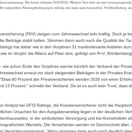
ankenversicherung: Die besten Anbieter 2025/2026 / Weiterer Text über ots und www.presseporta
aller mitgeteilten Nutzungsbedingungen zulässig und dann auch honorarfrei. Veröffentlichung aus
versicherung (PKV) steigen zum Jahreswechsel teils kräftig. Doch je bes
e Beiträge stabil halten. Stimmen dann auch noch die Qualität der Tarif
Ratings hat daher wie in den Vorjahren 31 marktrelevante Anbieter durc
wie im Vorjahr die Allianz auf Platz eins, gefolgt von R+V, Württember
 - wie schon Ende des Vorjahres warnte kürzlich der Verband der Priva
eswechsel erneut vor stark steigenden Beiträgen in der Privaten Kra
"Etwa 60 Prozent der Privatversicherten werden 2026 von einer Erhöhun
nd 13 Prozent," schreibt der Verband. Da ist es auch kein Trost, dass d
or Analyst bei DFSI Ratings, die Krankenversicherer nicht die Haupts
lichen Ursachen für den Ausgabenanstieg liegen in der deutlichen Ver
kenhaussektor, in der ambulanten Versorgung und bei Arzneimitteln sti
grafischen Wandels: Die Versicherten werden im Durchschnitt älter,
der Versicherungsanalyst. "Hinzu kommen dann auch noch deutlich ste