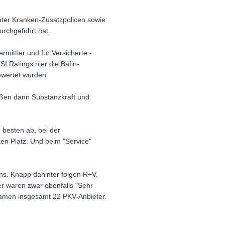
ivater Kranken-Zusatzpolicen sowie
urchgeführt hat.
rmittler und für Versicherte -
I Ratings hier die Bafin-
ewertet wurden.
ießen dann Substanzkraft und
 besten ab, bei der
ten Platz. Und beim "Service"
eins. Knapp dahinter folgen R+V,
er waren zwar ebenfalls "Sehr
 kamen insgesamt 22 PKV-Anbieter.