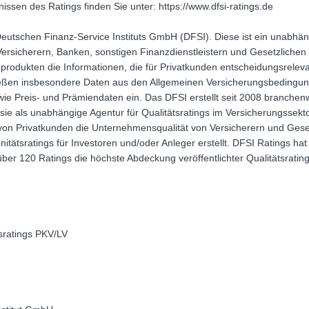
ssen des Ratings finden Sie unter: https://www.dfsi-ratings.de
eutschen Finanz-Service Instituts GmbH (DFSI). Diese ist ein unabhän
Versicherern, Banken, sonstigen Finanzdienstleistern und Gesetzlich
rodukten die Informationen, die für Privatkunden entscheidungsreleva
 fließen insbesondere Daten aus den Allgemeinen Versicherungsbedingu
ie Preis- und Prämiendaten ein. Das DFSI erstellt seit 2008 branchenw
ie als unabhängige Agentur für Qualitätsratings im Versicherungssektor
ht von Privatkunden die Unternehmensqualität von Versicherern und Ge
itätsratings für Investoren und/oder Anleger erstellt. DFSI Ratings hat
er 120 Ratings die höchste Abdeckung veröffentlichter Qualitätsratin
sratings PKV/LV