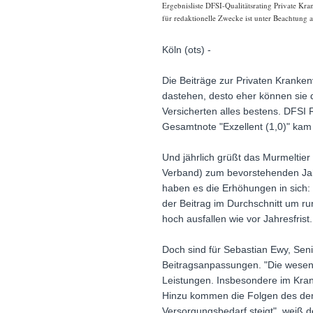
Ergebnisliste DFSI-Qualitätsrating Private Kr
für redaktionelle Zwecke ist unter Beachtung 
Köln (ots) -
Die Beiträge zur Privaten Kranken
dastehen, desto eher können sie di
Versicherten alles bestens. DFSI 
Gesamtnote "Exzellent (1,0)" kam 
Und jährlich grüßt das Murmeltier
Verband) zum bevorstehenden Jahr
haben es die Erhöhungen in sich: 
der Beitrag im Durchschnitt um ru
hoch ausfallen wie vor Jahresfrist.
Doch sind für Sebastian Ewy, Seni
Beitragsanpassungen. "Die wesent
Leistungen. Insbesondere im Kran
Hinzu kommen die Folgen des demo
Versorgungsbedarf steigt", weiß 