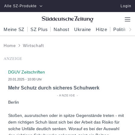
Zum Hauptinhalt springen
Alle SZ-Produkte
Login
Meine SZ
SZ Plus
Nahost
Ukraine
Hitze
Politik
W
Home
Wirtschaft
ANZEIGE
DGUV Zeitschriften
20.01.2025 - 10:00 Uhr
Mehr Schutz durch sicheres Schuhwerk
Berlin
Stoßen, ausrutschen oder in spitze Gegenstände treten - mit
dem richtigen Schuh lässt sich bei der Arbeit das Risiko für
solche Unfälle deutlich senken. Worauf es bei der Auswahl