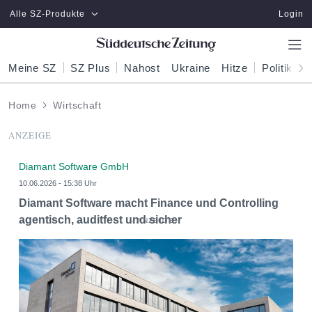
Zum Hauptinhalt springen
Alle SZ-Produkte
Login
Meine SZ
SZ Plus
Nahost
Ukraine
Hitze
Politik
W
Home
Wirtschaft
ANZEIGE
Diamant Software GmbH
10.06.2026 - 15:38 Uhr
Diamant Software macht Finance und Controlling
agentisch, auditfest und sicher