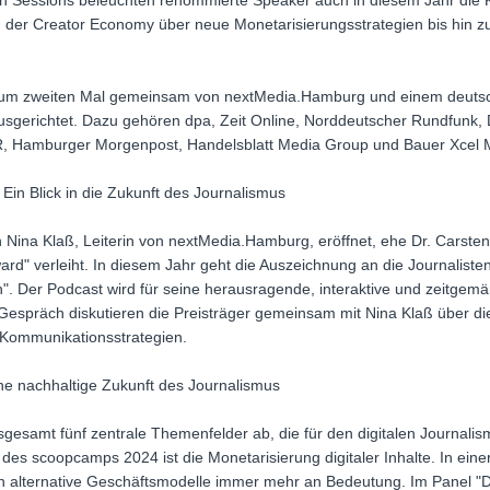
en Sessions beleuchten renommierte Speaker auch in diesem Jahr die
der Creator Economy über neue Monetarisierungsstrategien bis hin zur 
um zweiten Mal gemeinsam von nextMedia.Hamburg und einem deutsc
gerichtet. Dazu gehören dpa, Zeit Online, Norddeutscher Rundfunk, 
, Hamburger Morgenpost, Handelsblatt Media Group und Bauer Xcel 
in Blick in die Zukunft des Journalismus
n Nina Klaß, Leiterin von nextMedia.Hamburg, eröffnet, ehe Dr. Carst
rd" verleiht. In diesem Jahr geht die Auszeichnung an die Journaliste
n". Der Podcast wird für seine herausragende, interaktive und zeitge
Gespräch diskutieren die Preisträger gemeinsam mit Nina Klaß über di
 Kommunikationsstrategien.
ine nachhaltige Zukunft des Journalismus
esamt fünf zentrale Themenfelder ab, die für den digitalen Journal
es scoopcamps 2024 ist die Monetarisierung digitaler Inhalte. In einer Z
 alternative Geschäftsmodelle immer mehr an Bedeutung. Im Panel "Dig