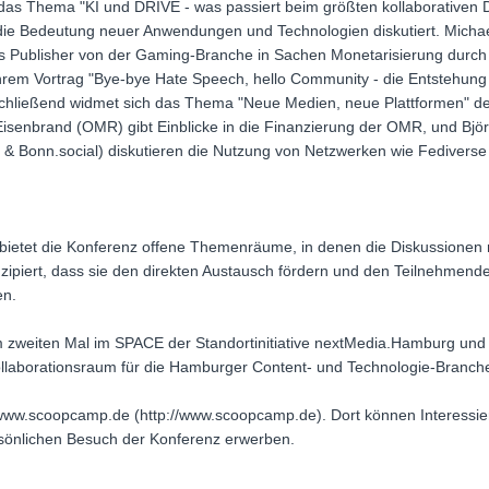
das Thema "KI und DRIVE - was passiert beim größten kollaborativen 
ie Bedeutung neuer Anwendungen und Technologien diskutiert. Mich
was Publisher von der Gaming-Branche in Sachen Monetarisierung dur
hrem Vortrag "Bye-bye Hate Speech, hello Community - die Entstehun
schließend widmet sich das Thema "Neue Medien, neue Plattformen"
Eisenbrand (OMR) gibt Einblicke in die Finanzierung der OMR, und Bj
l & Bonn.social) diskutieren die Nutzung von Netzwerken wie Fedivers
ietet die Konferenz offene Themenräume, in denen die Diskussionen 
ipiert, dass sie den direkten Austausch fördern und den Teilnehmende
en.
 zweiten Mal im SPACE der Standortinitiative nextMedia.Hamburg und
llaborationsraum für die Hamburger Content- und Technologie-Branch
www.scoopcamp.de (http://www.scoopcamp.de). Dort können Interessierte
ersönlichen Besuch der Konferenz erwerben.