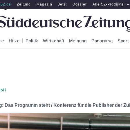
SZ.de
Zeitung
Magazin
Jetzt
Dossier
Alle SZ-Produkte
ne
Hitze
Politik
Wirtschaft
Meinung
Panorama
Sport
mbH
 Das Programm steht / Konferenz für die Publisher der Zu