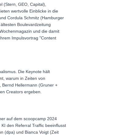
l (Stern, GEO, Capital),
en wertvolle Einblicke in die
 und Cordula Schmitz (Hamburger
ältesten Boulevardzeitung
m Wochenmagazin und die damit
ihrem Impulsvortrag "Content
alismus. Die Keynote hält
nt, warum in Zeiten von
e), Bernd Hellermann (Gruner +
len Creators ergeben.
 daher auf dem scoopcamp 2024
KI den Referral Traffic beeinflusst
 (dpa) und Bianca Voigt (Zeit