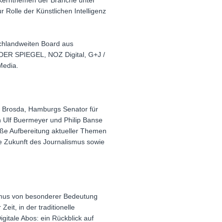
 Kernthemen der Branche unter
Rolle der Künstlichen Intelligenz
hlandweiten Board aus
DER SPIEGEL, NOZ Digital, G+J /
Media.
en Brosda, Hamburgs Senator für
n Ulf Buermeyer und Philip Banse
mäße Aufbereitung aktueller Themen
e Zukunft des Journalismus sowie
ismus von besonderer Bedeutung
eit, in der traditionelle
itale Abos: ein Rückblick auf