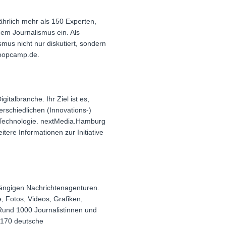
ährlich mehr als 150 Experten,
em Journalismus ein. Als
smus nicht nur diskutiert, sondern
coopcamp.de.
talbranche. Ihr Ziel ist es,
erschiedlichen (Innovations-)
u Technologie. nextMedia.Hamburg
ere Informationen zur Initiative
ängigen Nachrichtenagenturen.
 Fotos, Videos, Grafiken,
 Rund 1000 Journalistinnen und
d 170 deutsche