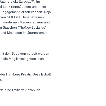
Datenprojekt Europas?". Im
ael Lenz (InnoGames) und Imke
ch Engagement lernen können. Roja
g von SPIEGEL Debatte" einen
 den modernen Medienhäusern und
örn Staschen (TheNewSocial.de)
e und Mastodon im Journalismus.
mit den Speakern vertieft werden
n die Möglichkeit geben, sich
 der Hamburg Kreativ Gesellschaft
e.
 eine limitierte Anzahl an