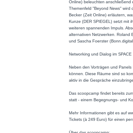
Online) beleuchten anschließend 
Themenfeld "Beyond News" wird d
Becker (Zeit Online) erläutern, 
Kunze (DER SPIEGEL) setzt mit i
weiteren spannenden Impuls. Ab
alternativen Netzwerken. Roland 
und Sascha Foerster (Bonn.digita
Networking und Dialog im SPACE
Neben den Vorträgen und Panels b
können. Diese Räume sind so konz
aktiv in die Gespräche einzubring
Das scoopcamp findet bereits zum
statt - einem Begegnungs- und Ko
Mehr Informationen gibt es auf w
Tickets (à 249 Euro) für einen p
Über das scoopcamp: