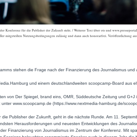
Konferenz für die Publisher der Zukunft steht. / Weiterer Text über ots und www.presseportal
aller mitgeteilten Nutzungsbedingungen zulässig und dann auch honorarfrei. Veröffentlichung aus
amms stehen die Frage nach der Finanzierung des Journalismus und a
edia.Hamburg und einem deutschlandweiten scoopcamp-Board aus e
en von Der Spiegel, brand eins, OMR, Süddeutsche Zeitung und G+J /
ist unter www.scoopcamp.de (https://www.nextmedia-hamburg.de/scoopc
die Publisher der Zukunft, geht in die nächste Runde. Am 11. September
ndsten Herausforderungen und neuesten Entwicklungen des Journalis
 der Finanzierung von Journalismus im Zentrum der Konferenz. Mit s