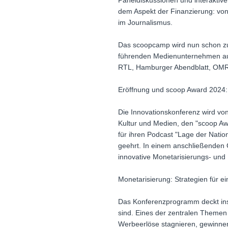
Paneldiskussionen und interaktiv
dem Aspekt der Finanzierung: von 
im Journalismus.
Das scoopcamp wird nun schon z
führenden Medienunternehmen aus
RTL, Hamburger Abendblatt, OMR
Eröffnung und scoop Award 2024: E
Die Innovationskonferenz wird vo
Kultur und Medien, den "scoop Awa
für ihren Podcast "Lage der Natio
geehrt. In einem anschließenden 
innovative Monetarisierungs- und
Monetarisierung: Strategien für e
Das Konferenzprogramm deckt insg
sind. Eines der zentralen Themen d
Werbeerlöse stagnieren, gewinnen