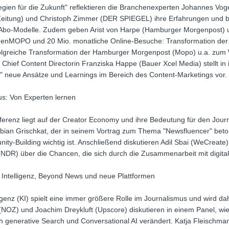
gien für die Zukunft" reflektieren die Branchenexperten Johannes Voge
tung) und Christoph Zimmer (DER SPIEGEL) ihre Erfahrungen und biet
er Abo-Modelle. Zudem geben Arist von Harpe (Hamburger Morgenpost)
henMOPO und 20 Mio. monatliche Online-Besuche: Transformation der 
erfolgreiche Transformation der Hamburger Morgenpost (Mopo) u.a. zu
hief Content Directorin Franziska Happe (Bauer Xcel Media) stellt in 
neue Ansätze und Learnings im Bereich des Content-Marketings vor.
s: Von Experten lernen
ferenz liegt auf der Creator Economy und ihre Bedeutung für den Journ
abian Grischkat, der in seinem Vortrag zum Thema "Newsfluencer" beto
nity-Building wichtig ist. Anschließend diskutieren Adil Sbai (WeCreat
NDR) über die Chancen, die sich durch die Zusammenarbeit mit digita
 Intelligenz, Beyond News und neue Plattformen
igenz (KI) spielt eine immer größere Rolle im Journalismus und wird
(NOZ) und Joachim Dreykluft (Upscore) diskutieren in einem Panel, wie 
generative Search und Conversational AI verändert. Katja Fleischmann