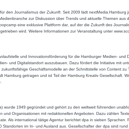
für den Journalismus der Zukunft. Seit 2009 lädt nextMedia.Hamburg j
Medienbranche zur Diskussion über Trends und aktuelle Themen aus d
oopcamp eine exklusive Plattform dar, auf der die Zukunft des Journali
getrieben wird. Weitere Informationen zur Veranstaltung unter www.s
nlaufstelle und Innovationsförderung für die Hamburger Medien- und Digi
en- und Digitalstandort auszubauen. Dazu fördert die Initiative mit unt
zukunftsfähige Geschäftsmodelle an der Schnittstelle von Content z
t Hamburg getragen und ist Teil der Hamburg Kreativ Gesellschaft. Weit
.
a) wurde 1949 gegründet und gehört zu den weltweit führenden unabh
n und Organisationen mit redaktionellen Angeboten. Dazu zählen Texte,
e. Als international tätige Agentur berichtet dpa in sieben Sprachen.
0 Standorten im In- und Ausland aus. Gesellschafter der dpa sind run