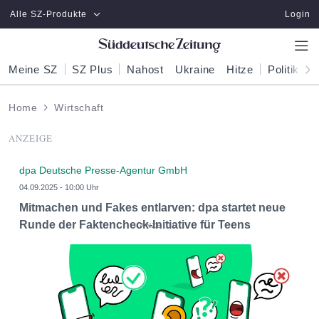
Zum Hauptinhalt springen
Alle SZ-Produkte
Login
Meine SZ
SZ Plus
Nahost
Ukraine
Hitze
Politik
W
Home
Wirtschaft
ANZEIGE
dpa Deutsche Presse-Agentur GmbH
04.09.2025 - 10:00 Uhr
Mitmachen und Fakes entlarven: dpa startet neue
Runde der Faktencheck-Initiative für Teens