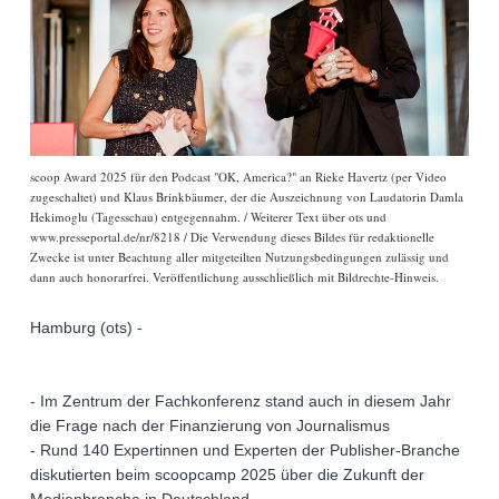
scoop Award 2025 für den Podcast "OK, America?" an Rieke Havertz (per Video
zugeschaltet) und Klaus Brinkbäumer, der die Auszeichnung von Laudatorin Damla
Hekimoglu (Tagesschau) entgegennahm. / Weiterer Text über ots und
www.presseportal.de/nr/8218 / Die Verwendung dieses Bildes für redaktionelle
Zwecke ist unter Beachtung aller mitgeteilten Nutzungsbedingungen zulässig und
dann auch honorarfrei. Veröffentlichung ausschließlich mit Bildrechte-Hinweis.
Hamburg (ots) -
- Im Zentrum der Fachkonferenz stand auch in diesem Jahr
die Frage nach der Finanzierung von Journalismus
- Rund 140 Expertinnen und Experten der Publisher-Branche
diskutierten beim scoopcamp 2025 über die Zukunft der