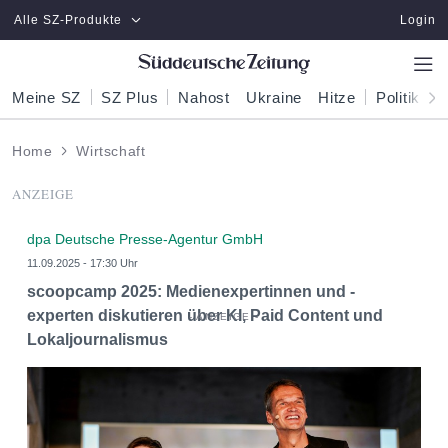
Zum Hauptinhalt springen
Alle SZ-Produkte
Login
Meine SZ
SZ Plus
Nahost
Ukraine
Hitze
Politik
W
Home
Wirtschaft
ANZEIGE
dpa Deutsche Presse-Agentur GmbH
11.09.2025 - 17:30 Uhr
scoopcamp 2025: Medienexpertinnen und -
experten diskutieren über KI, Paid Content und
Lokaljournalismus