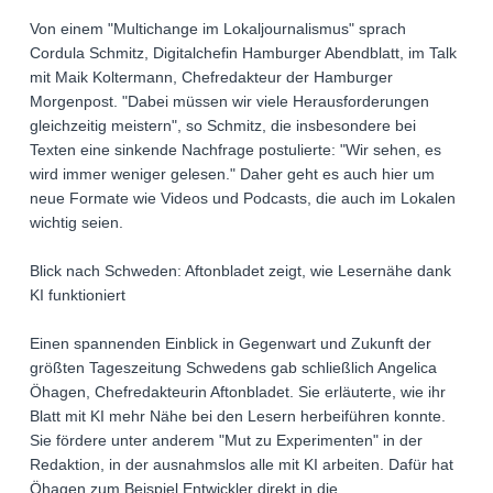
Von einem "Multichange im Lokaljournalismus" sprach
Cordula Schmitz, Digitalchefin Hamburger Abendblatt, im Talk
mit Maik Koltermann, Chefredakteur der Hamburger
Morgenpost. "Dabei müssen wir viele Herausforderungen
gleichzeitig meistern", so Schmitz, die insbesondere bei
Texten eine sinkende Nachfrage postulierte: "Wir sehen, es
wird immer weniger gelesen." Daher geht es auch hier um
neue Formate wie Videos und Podcasts, die auch im Lokalen
wichtig seien.
Blick nach Schweden: Aftonbladet zeigt, wie Lesernähe dank
KI funktioniert
Einen spannenden Einblick in Gegenwart und Zukunft der
größten Tageszeitung Schwedens gab schließlich Angelica
Öhagen, Chefredakteurin Aftonbladet. Sie erläuterte, wie ihr
Blatt mit KI mehr Nähe bei den Lesern herbeiführen konnte.
Sie fördere unter anderem "Mut zu Experimenten" in der
Redaktion, in der ausnahmslos alle mit KI arbeiten. Dafür hat
Öhagen zum Beispiel Entwickler direkt in die