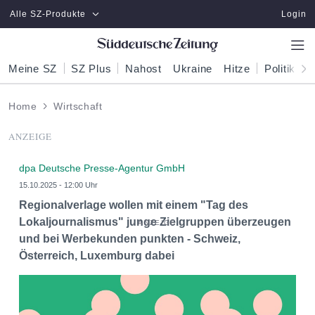
Zum Hauptinhalt springen
Alle SZ-Produkte
Login
Meine SZ
SZ Plus
Nahost
Ukraine
Hitze
Politik
W
Home
Wirtschaft
ANZEIGE
dpa Deutsche Presse-Agentur GmbH
15.10.2025 - 12:00 Uhr
Regionalverlage wollen mit einem "Tag des
Lokaljournalismus" junge Zielgruppen überzeugen
und bei Werbekunden punkten - Schweiz,
Österreich, Luxemburg dabei