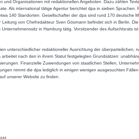
n und Organisationen mit redaktionellen Angeboten. Dazu zählen Texte,
e. Als international tätige Agentur berichtet dpa in sieben Sprachen.
n etwa 140 Standorten. Gesellschafter der dpa sind rund 170 deutsche
er Leitung von Chefredakteur Sven Gösmann befindet sich in Berlin. Di
 Unternehmenssitz in Hamburg tätig. Vorsitzender des Aufsichtsrats i
n unterschiedlicher redaktioneller Ausrichtung der überparteilichen, ne
pa arbeitet nach den in ihrem Statut festgelegten Grundsätzen: unabh
erungen. Finanzielle Zuwendungen von staatlichen Stellen, Unterneh
ngen nimmt die dpa lediglich in einigen wenigen ausgesuchten Fällen 
t auf unserer Website zu finden.
mbH