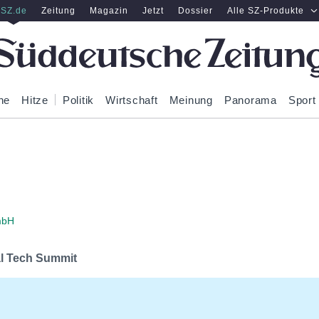
SZ.de
Zeitung
Magazin
Jetzt
Dossier
Alle SZ-Produkte
ne
Hitze
Politik
Wirtschaft
Meinung
Panorama
Sport
mbH
al Tech Summit