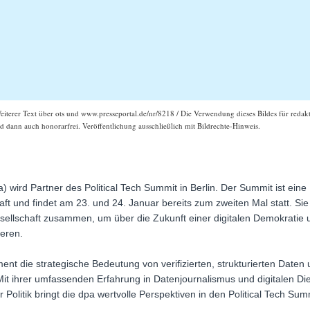
Weiterer Text über ots und www.presseportal.de/nr/8218 / Die Verwendung dieses Bildes für redakt
 dann auch honorarfrei. Veröffentlichung ausschließlich mit Bildrechte-Hinweis.
 wird Partner des Political Tech Summit in Berlin. Der Summit ist eine 
aft und findet am 23. und 24. Januar bereits zum zweiten Mal statt. Sie 
sellschaft zusammen, um über die Zukunft einer digitalen Demokratie
ieren.
nt die strategische Bedeutung von verifizierten, strukturierten Daten 
t ihrer umfassenden Erfahrung in Datenjournalismus und digitalen Die
olitik bringt die dpa wertvolle Perspektiven in den Political Tech Summ