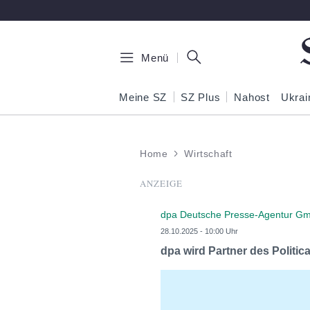
Zum Hauptinhalt springen
Menü
Meine SZ
SZ Plus
Nahost
Ukrai
Home
Wirtschaft
ANZEIGE
dpa Deutsche Presse-Agentur G
28.10.2025 - 10:00 Uhr
dpa wird Partner des Politic