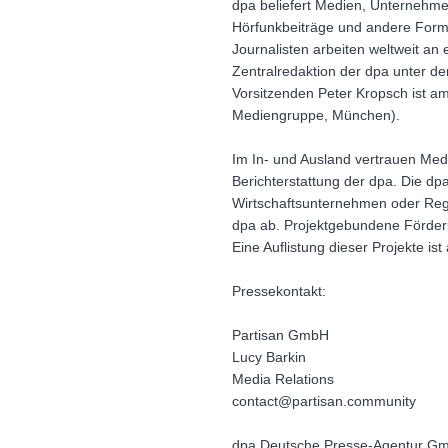
dpa beliefert Medien, Unternehme
Hörfunkbeiträge und andere Format
Journalisten arbeiten weltweit a
Zentralredaktion der dpa unter d
Vorsitzenden Peter Kropsch ist am
Mediengruppe, München).
Im In- und Ausland vertrauen Medie
Berichterstattung der dpa. Die d
Wirtschaftsunternehmen oder Regi
dpa ab. Projektgebundene Förderu
Eine Auflistung dieser Projekte is
Pressekontakt:
Partisan GmbH
Lucy Barkin
Media Relations
contact@partisan.community
dpa Deutsche Presse-Agentur G