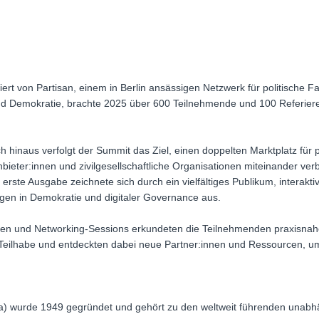
iert von Partisan, einem in Berlin ansässigen Netzwerk für politische Fa
d Demokratie, brachte 2025 über 600 Teilnehmende und 100 Referier
hinaus verfolgt der Summit das Ziel, einen doppelten Marktplatz für po
nbieter:innen und zivilgesellschaftliche Organisationen miteinander ve
erste Ausgabe zeichnete sich durch ein vielfältiges Publikum, interak
en in Demokratie und digitaler Governance aus.
en und Networking-Sessions erkundeten die Teilnehmenden praxisna
eilhabe und entdeckten dabei neue Partner:innen und Ressourcen, u
a) wurde 1949 gegründet und gehört zu den weltweit führenden unabh