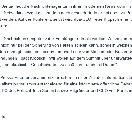
 Januar lädt die Nachrichtenagentur in ihrem modernen Newsroom im tr
ven Networking-Event ein, zu dem noch gesonderte Informationen zu 
 werden. Auf der Konferenz selbst wird dpa-CEO Peter Kropsch eine K
ieren.
e Nachrichtenkompetenz der Empfänger oftmals wertlos. Wir zeigen mit
it nicht nur bei der Sicherung von Fakten spielen kann, sondern welchen
ten erzeugt, seien es Leserinnen und Leser von Medien oder Nutzeri
dungen", sagt Kropsch. "Wir wollen auf dem Summit über unerwarte
, demokratische Gesellschaften zu schützen - auch mit Daten."
n Presse-Agentur zusammenzuarbeiten. In einer Zeit der Informationsflut
litätsjournalismus entscheidend für eine informierte öffentliche Deba
CEO des Political Tech Summit sowie Mitgründer und CEO von Partisan
tter