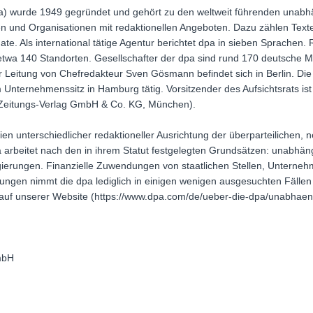
a) wurde 1949 gegründet und gehört zu den weltweit führenden unabh
n und Organisationen mit redaktionellen Angeboten. Dazu zählen Texte,
e. Als international tätige Agentur berichtet dpa in sieben Sprachen.
n etwa 140 Standorten. Gesellschafter der dpa sind rund 170 deutsche
er Leitung von Chefredakteur Sven Gösmann befindet sich in Berlin. Di
 Unternehmenssitz in Hamburg tätig. Vorsitzender des Aufsichtsrats is
 Zeitungs-Verlag GmbH & Co. KG, München).
n unterschiedlicher redaktioneller Ausrichtung der überparteilichen, ne
pa arbeitet nach den in ihrem Statut festgelegten Grundsätzen: unabh
erungen. Finanzielle Zuwendungen von staatlichen Stellen, Unterneh
ngen nimmt die dpa lediglich in einigen wenigen ausgesuchten Fällen 
st auf unserer Website (https://www.dpa.com/de/ueber-die-dpa/unabhaeng
mbH