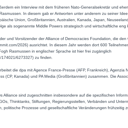
ßerdem ein Interview mit dem früheren Nato-Generalsekretär und ehe
Rasmussen. In diesem gab er Antworten unter anderem zu seiner Idee,
ropäische Union, Großbritannien, Australien, Kanada, Japan, Neuseel
folge als sogenannte Middle Powers strategisch und wirtschaftliche eng
er und Vorsitzender der Alliance of Democracies Foundation, die 
mit.com/2026) ausrichtet. In diesem Jahr werden dort 600 Teilnehme
 Fogh Rasmussen in englischer Sprache ist hier frei zugänglich
m/174021/6273327) zu finden.
rbeitet die dpa mit Agence France-Presse (AFP, Frankreich), Agenzia 
ess (CP, Kanada) und PA Media (Großbritannien) zusammen. Die Associ
Alliance sind zugeschnitten insbesondere auf die spezifischen Inform
NGOs, Thinktanks, Stiftungen, Regierungsstellen, Verbänden und Unter
, politische Prozesse und gesellschaftliche Veränderungen frühzeitig 