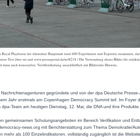
oyal Playhouse der dänischen Hauptstadt rund 600 Expertinnen und Experten zusammen, darun
erer Text über ots und www.presseportal.de/nr/8218 / Die Verwendung dieses Bildes für redaktio
 dann auch honorarfrei. Veröffentlichung ausschließlich mit Bildrechte-Hinweis.
en Nachrichtenagenturen gegründete und von der dpa Deutsche Presse-
esem Jahr erstmals am Copenhagen Democracy Summit teil. Im Foyer d
in dpa-Team am heutigen Dienstag, 12. Mai, die DNA und ihre Produkte.
en gemeinsamen Schulungsangeboten im Bereich Verifikation und Entt
w.democracy-news.org mit Berichterstattung zum Thema Demokratie/Aut
 mehr als 100 Einzelindikatoren, vollständig zugänglich ist die Webs