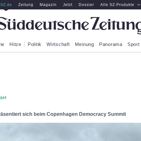
SZ.de
Zeitung
Magazin
Jetzt
Dossier
Alle SZ-Produkte
ne
Hitze
Politik
Wirtschaft
Meinung
Panorama
Sport
mbH
räsentiert sich beim Copenhagen Democracy Summit