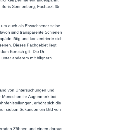
ntlichkeit permanent angespannt
. Boris Sonnenberg, Facharzt für
, um auch als Erwachsener seine
e davon sind transparente Schienen
hopäde tätig und konzentrierte sich
enen. Dieses Fachgebiet liegt
dem Bereich gilt. Die Dr.
 unter anderem mit Alignern
nstand von Untersuchungen und
ler Menschen ihr Augenmerk bei
nfehlstellungen, erhöht sich die
nur sieben Sekunden ein Bild von
geraden Zähnen und einem daraus