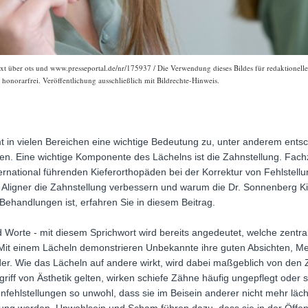
xt über ots und www.presseportal.de/nr/175937 / Die Verwendung dieses Bildes für redaktionelle 
onorarfrei. Veröffentlichung ausschließlich mit Bildrechte-Hinweis.
n vielen Bereichen eine wichtige Bedeutung zu, unter anderem entsc
. Eine wichtige Komponente des Lächelns ist die Zahnstellung. Fachza
ternational führenden Kieferorthopäden bei der Korrektur von Fehlstell
 Aligner die Zahnstellung verbessern und warum die Dr. Sonnenberg Kie
-Behandlungen ist, erfahren Sie in diesem Beitrag.
 Worte - mit diesem Sprichwort wird bereits angedeutet, welche zentr
. Mit einem Lächeln demonstrieren Unbekannte ihre guten Absichten, 
nder. Wie das Lächeln auf andere wirkt, wird dabei maßgeblich von de
riff von Ästhetik gelten, wirken schiefe Zähne häufig ungepflegt oder
nfehlstellungen so unwohl, dass sie im Beisein anderer nicht mehr läc