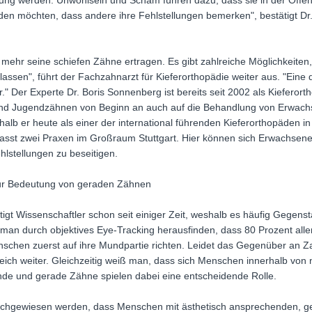
tung werden. Unwohlsein und Scham führen dazu, dass sie in der Öffe
iden möchten, dass andere ihre Fehlstellungen bemerken", bestätigt Dr
ehr seine schiefen Zähne ertragen. Es gibt zahlreiche Möglichkeiten
 lassen", führt der Fachzahnarzt für Kieferorthopädie weiter aus. "Ein
." Der Experte Dr. Boris Sonnenberg ist bereits seit 2002 als Kieferort
und Jugendzähnen von Beginn an auch auf die Behandlung von Erwachs
lb er heute als einer der international führenden Kieferorthopäden in 
sst zwei Praxen im Großraum Stuttgart. Hier können sich Erwachsene
lstellungen zu beseitigen.
zur Bedeutung von geraden Zähnen
igt Wissenschaftler schon seit einiger Zeit, weshalb es häufig Gege
e man durch objektives Eye-Tracking herausfinden, dass 80 Prozent al
chen zuerst auf ihre Mundpartie richten. Leidet das Gegenüber an Zah
ch weiter. Gleichzeitig weiß man, dass sich Menschen innerhalb von 
e und gerade Zähne spielen dabei eine entscheidende Rolle.
nachgewiesen werden, dass Menschen mit ästhetisch ansprechenden, 