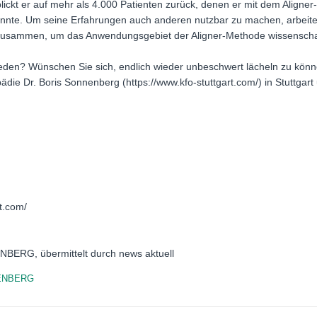
lickt er auf mehr als 4.000 Patienten zurück, denen er mit dem Aligne
onnte. Um seine Erfahrungen auch anderen nutzbar zu machen, arbeit
 zusammen, um das Anwendungsgebiet der Aligner-Methode wissenschaft
ieden? Wünschen Sie sich, endlich wieder unbeschwert lächeln zu könne
die Dr. Boris Sonnenberg (https://www.kfo-stuttgart.com/) in Stuttgart 
t.com/
NBERG, übermittelt durch news aktuell
ENBERG