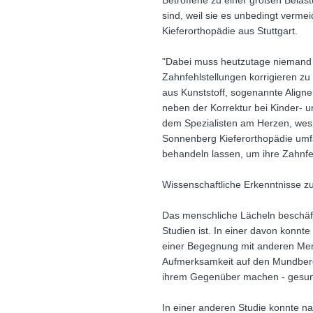
Betroffene zu einer großen Belas
sind, weil sie es unbedingt verme
Kieferorthopädie aus Stuttgart.
"Dabei muss heutzutage niemand m
Zahnfehlstellungen korrigieren zu
aus Kunststoff, sogenannte Aligner
neben der Korrektur bei Kinder- 
dem Spezialisten am Herzen, wesha
Sonnenberg Kieferorthopädie umfa
behandeln lassen, um ihre Zahnfeh
Wissenschaftliche Erkenntnisse 
Das menschliche Lächeln beschäft
Studien ist. In einer davon konnt
einer Begegnung mit anderen Mens
Aufmerksamkeit auf den Mundberei
ihrem Gegenüber machen - gesund
In einer anderen Studie konnte 