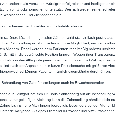
n von anderen als vertrauenswürdiger, erfolgreicher und intelligenter 
etzung von Glückshormonen unterstützt. Wer sich wegen seiner schief
an Wohlbefinden und Zufriedenheit ein.
tstoffschienen zur Korrektur von Zahnfehlstellungen
Ein schönes Lächeln mit geraden Zähnen wirkt sich vielfach positiv aus. G
t ihrer Zahnstellung nicht zufrieden ist. Eine Möglichkeit, um Fehlstellu
ten Alignern. Dabei werden dem Patienten regelmäßig nahezu unsichtb
für Schritt in die gewünschte Position bringen. Wegen ihrer Transpare
 mühelos in den Alltag integrieren, denn zum Essen und Zähneputzen w
sind nach der Anpassung nur kurze Praxisbesuche mit größeren Abs
hienenwechsel können Patienten nämlich eigenständig durchführen.
 - Behandlung von Zahnfehlstellungen auch im Erwachsenenalter
opädie in Stuttgart hat sich Dr. Boris Sonnenberg auf die Behandlung v
gensatz zur geläufigen Meinung kann die Zahnstellung nämlich nicht n
 Zähne bis ins hohe Alter hinein beweglich. Besonders bei der Aligner-M
l führende Koryphäe. Als Apex Diamond II-Provider und Vize-Präsident 