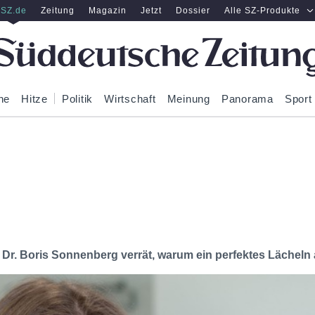
SZ.de
Zeitung
Magazin
Jetzt
Dossier
Alle SZ-Produkte
ne
Hitze
Politik
Wirtschaft
Meinung
Panorama
Sport
: Dr. Boris Sonnenberg verrät, warum ein perfektes Lächeln 