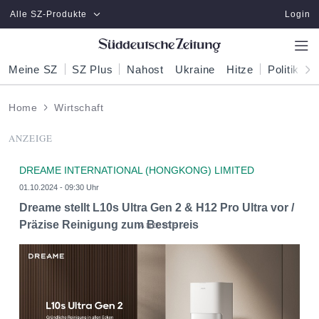
Zum Hauptinhalt springen
Alle SZ-Produkte
Login
Meine SZ
SZ Plus
Nahost
Ukraine
Hitze
Politik
W
Home
Wirtschaft
ANZEIGE
DREAME INTERNATIONAL (HONGKONG) LIMITED
01.10.2024 - 09:30 Uhr
Dreame stellt L10s Ultra Gen 2 & H12 Pro Ultra vor /
Präzise Reinigung zum Bestpreis