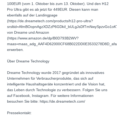
100EUR (vom 1. Oktober bis zum 13. Oktober). Und den H12
Pro Ultra gibt es ab jetzt für 449EUR. Diesen kann man
ebenfalls auf der Landingpage
(https://de.dreametech.com/products/h12-pro-ultra?
srsltid=AfmBOopnAgzXDZzP6GDkiI_bULgJsDfTmNwySpzvGo1o
von Dreame und Amazon
(https://www.amazon.de/dp/B0D793B2WV?
maas=maas_adg_AAF4D62000CF68B022DD0E3533278D8D_afap
erwerben.
Über Dreame Technology
Dreame Technology wurde 2017 gegründet als innovatives
Unternehmen für Verbraucherprodukte, das sich auf
intelligente Haushaltsgeräte konzentriert und die Vision hat,
das Leben durch Technologie zu verbessern. Folgen Sie uns
auf Facebook, Instagram. Für weitere Informationen
besuchen Sie bitte: https://de.dreametech.com/
Pressekontakt: