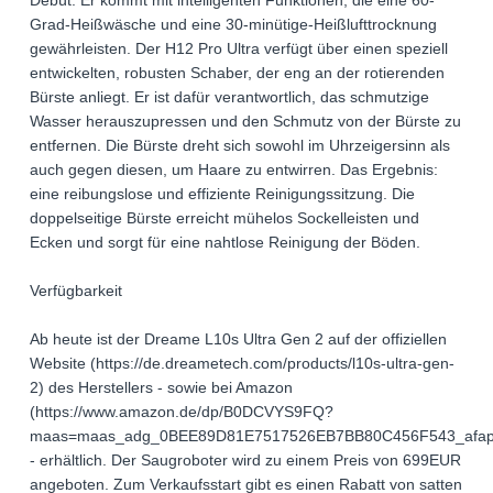
Debüt. Er kommt mit intelligenten Funktionen, die eine 60-
Grad-Heißwäsche und eine 30-minütige-Heißlufttrocknung
gewährleisten. Der H12 Pro Ultra verfügt über einen speziell
entwickelten, robusten Schaber, der eng an der rotierenden
Bürste anliegt. Er ist dafür verantwortlich, das schmutzige
Wasser herauszupressen und den Schmutz von der Bürste zu
entfernen. Die Bürste dreht sich sowohl im Uhrzeigersinn als
auch gegen diesen, um Haare zu entwirren. Das Ergebnis:
eine reibungslose und effiziente Reinigungssitzung. Die
doppelseitige Bürste erreicht mühelos Sockelleisten und
Ecken und sorgt für eine nahtlose Reinigung der Böden.
Verfügbarkeit
Ab heute ist der Dreame L10s Ultra Gen 2 auf der offiziellen
Website (https://de.dreametech.com/products/l10s-ultra-gen-
2) des Herstellers - sowie bei Amazon
(https://www.amazon.de/dp/B0DCVYS9FQ?
maas=maas_adg_0BEE89D81E7517526EB7BB80C456F543_afap
- erhältlich. Der Saugroboter wird zu einem Preis von 699EUR
angeboten. Zum Verkaufsstart gibt es einen Rabatt von satten