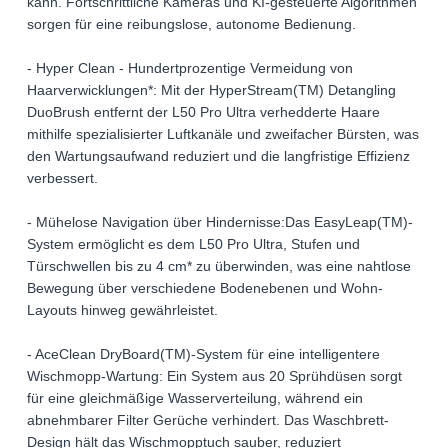
kann. Fortschrittliche Kameras und KI-gesteuerte Algorithmen
sorgen für eine reibungslose, autonome Bedienung.
- Hyper Clean - Hundertprozentige Vermeidung von
Haarverwicklungen*: Mit der HyperStream(TM) Detangling
DuoBrush entfernt der L50 Pro Ultra verhedderte Haare
mithilfe spezialisierter Luftkanäle und zweifacher Bürsten, was
den Wartungsaufwand reduziert und die langfristige Effizienz
verbessert.
- Mühelose Navigation über Hindernisse:Das EasyLeap(TM)-
System ermöglicht es dem L50 Pro Ultra, Stufen und
Türschwellen bis zu 4 cm* zu überwinden, was eine nahtlose
Bewegung über verschiedene Bodenebenen und Wohn-
Layouts hinweg gewährleistet.
- AceClean DryBoard(TM)-System für eine intelligentere
Wischmopp-Wartung: Ein System aus 20 Sprühdüsen sorgt
für eine gleichmäßige Wasserverteilung, während ein
abnehmbarer Filter Gerüche verhindert. Das Waschbrett-
Design hält das Wischmopptuch sauber, reduziert