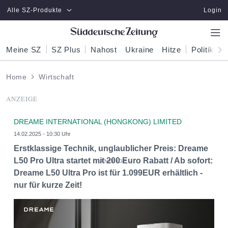
Zum Hauptinhalt springen
Alle SZ-Produkte
Login
Meine SZ
SZ Plus
Nahost
Ukraine
Hitze
Politik
W
Home
Wirtschaft
ANZEIGE
DREAME INTERNATIONAL (HONGKONG) LIMITED
14.02.2025 - 10:30 Uhr
Erstklassige Technik, unglaublicher Preis: Dreame
L50 Pro Ultra startet mit 200 Euro Rabatt / Ab sofort:
Dreame L50 Ultra Pro ist für 1.099EUR erhältlich -
nur für kurze Zeit!