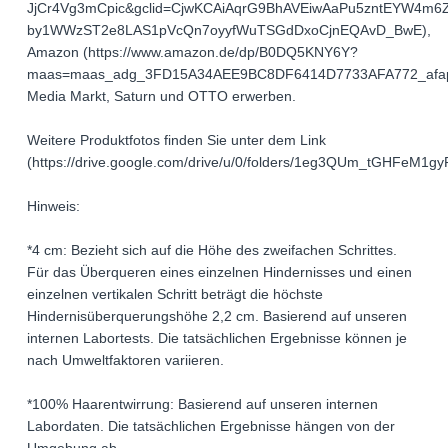
JjCr4Vg3mCpic&gclid=CjwKCAiAqrG9BhAVEiwAaPu5zntEYW4m6
by1WWzST2e8LAS1pVcQn7oyyfWuTSGdDxoCjnEQAvD_BwE),
Amazon (https://www.amazon.de/dp/B0DQ5KNY6Y?
maas=maas_adg_3FD15A34AEE9BC8DF6414D7733AFA772_afap_
Media Markt, Saturn und OTTO erwerben.
Weitere Produktfotos finden Sie unter dem Link
(https://drive.google.com/drive/u/0/folders/1eg3QUm_tGHFeM
Hinweis:
*4 cm: Bezieht sich auf die Höhe des zweifachen Schrittes.
Für das Überqueren eines einzelnen Hindernisses und einen
einzelnen vertikalen Schritt beträgt die höchste
Hindernisüberquerungshöhe 2,2 cm. Basierend auf unseren
internen Labortests. Die tatsächlichen Ergebnisse können je
nach Umweltfaktoren variieren.
*100% Haarentwirrung: Basierend auf unseren internen
Labordaten. Die tatsächlichen Ergebnisse hängen von der