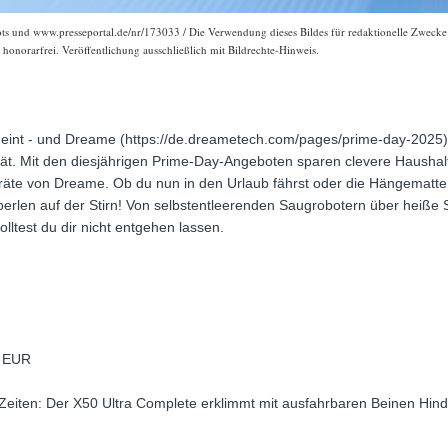
s und www.presseportal.de/nr/173033 / Die Verwendung dieses Bildes für redaktionelle Zwecke is
onorarfrei. Veröffentlichung ausschließlich mit Bildrechte-Hinweis.
eint - und Dreame (https://de.dreametech.com/pages/prime-day-2025) 
erät. Mit den diesjährigen Prime-Day-Angeboten sparen clevere Hausha
eräte von Dreame. Ob du nun in den Urlaub fährst oder die Hängemat
rlen auf der Stirn! Von selbstentleerenden Saugrobotern über heiße St
lltest du dir nicht entgehen lassen.
)
9 EUR
Zeiten: Der X50 Ultra Complete erklimmt mit ausfahrbaren Beinen Hinder