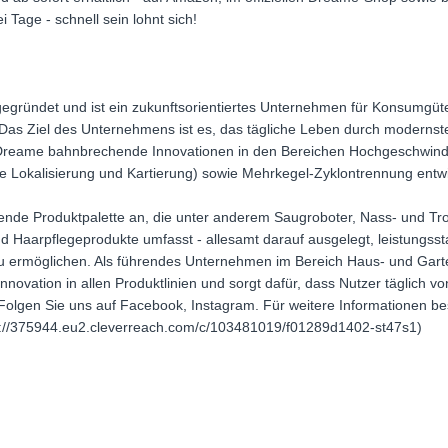
 Tage - schnell sein lohnt sich!
ründet und ist ein zukunftsorientiertes Unternehmen für Konsumgüter, 
. Das Ziel des Unternehmens ist es, das tägliche Leben durch modernst
 Dreame bahnbrechende Innovationen in den Bereichen Hochgeschwind
 Lokalisierung und Kartierung) sowie Mehrkegel-Zyklontrennung entwi
nde Produktpalette an, die unter anderem Saugroboter, Nass- und Tr
Haarpflegeprodukte umfasst - allesamt darauf ausgelegt, leistungssta
u ermöglichen. Als führendes Unternehmen im Bereich Haus- und Garte
novation in allen Produktlinien und sorgt dafür, dass Nutzer täglich 
olgen Sie uns auf Facebook, Instagram. Für weitere Informationen bes
ps://375944.eu2.cleverreach.com/c/103481019/f01289d1402-st47s1)