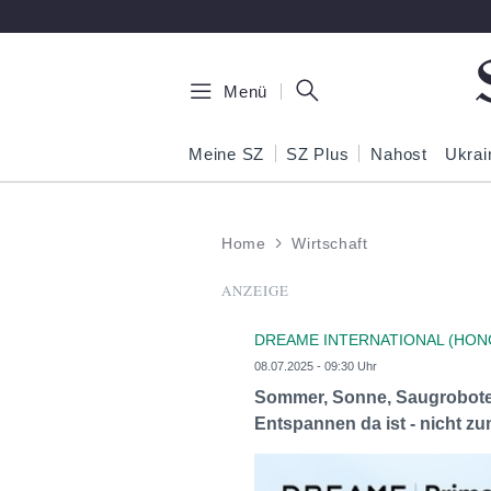
Zum Hauptinhalt springen
Menü
Meine SZ
SZ Plus
Nahost
Ukrai
Home
Wirtschaft
ANZEIGE
DREAME INTERNATIONAL (HON
08.07.2025 - 09:30 Uhr
Sommer, Sonne, Saugroboter
Entspannen da ist - nicht z