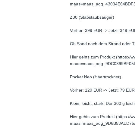
maas=maas_adg_43034E64BDF3
Z30 (Stabstaubsauger)
Vorher: 399 EUR -> Jetzt: 349 E
Ob Sand nach dem Strand oder Tie
Hier gehts zum Produkt (https:
maas=maas_adg_9DC0399BF05D
Pocket Neo (Haartrockner)
Vorher: 129 EUR -> Jetzt: 79 EUR
Klein, leicht, stark: Der 300 g leic
Hier gehts zum Produkt (https:/
maas=maas_adg_9D6B53AED75A