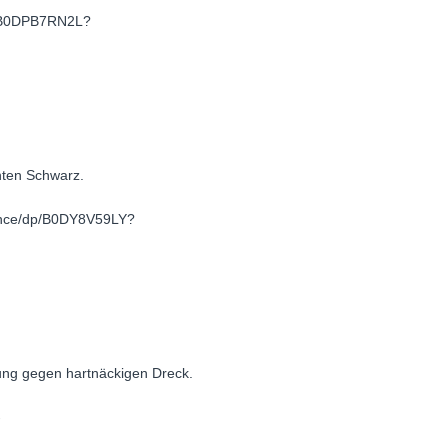
dp/B0DPB7RN2L?
nten Schwarz.
dance/dp/B0DY8V59LY?
ung gegen hartnäckigen Dreck.
-