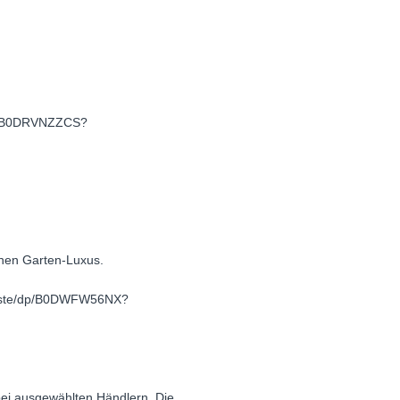
/dp/B0DRVNZZCS?
inen Garten-Luxus.
Maste/dp/B0DWFW56NX?
bei ausgewählten Händlern. Die