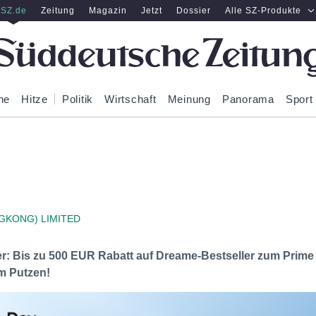
SZ.de
Zeitung
Magazin
Jetzt
Dossier
Alle SZ-Produkte
ne
Hitze
Politik
Wirtschaft
Meinung
Panorama
Sport
GKONG) LIMITED
: Bis zu 500 EUR Rabatt auf Dreame-Bestseller zum Prime
um Putzen!