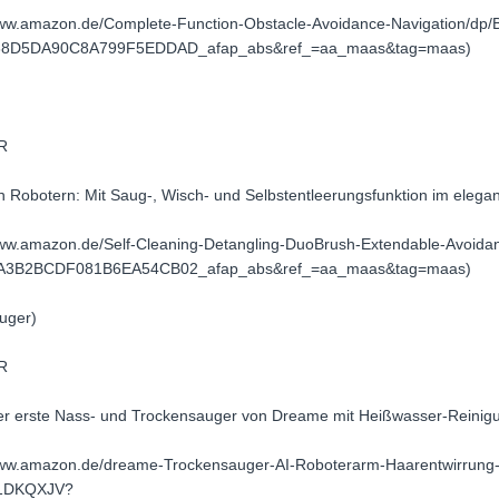
//www.amazon.de/Complete-Function-Obstacle-Avoidance-Navigation/
8D5DA90C8A799F5EDDAD_afap_abs&ref_=aa_maas&tag=maas)
UR
en Robotern: Mit Saug-, Wisch- und Selbstentleerungsfunktion im elega
/www.amazon.de/Self-Cleaning-Detangling-DuoBrush-Extendable-Avoi
3B2BCDF081B6EA54CB02_afap_abs&ref_=aa_maas&tag=maas)
uger)
UR
Der erste Nass- und Trockensauger von Dreame mit Heißwasser-Reinig
/www.amazon.de/dreame-Trockensauger-AI-Roboterarm-Haarentwirrung
F1DKQXJV?