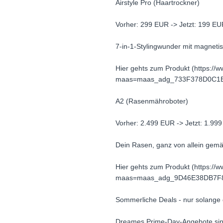
Airstyle Pro (Haartrockner)
Vorher: 299 EUR -> Jetzt: 199 E
7-in-1-Stylingwunder mit magnetis
Hier gehts zum Produkt (https:
maas=maas_adg_733F378D0C1E
A2 (Rasenmähroboter)
Vorher: 2.499 EUR -> Jetzt: 1.99
Dein Rasen, ganz von allein gemä
Hier gehts zum Produkt (https
maas=maas_adg_9D46E38DB7F8
Sommerliche Deals - nur solange d
Dreames Prime-Day-Angebote sind 