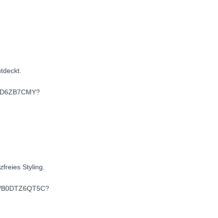
tdeckt.
/B0D6ZB7CMY?
zfreies Styling.
/dp/B0DTZ6QT5C?