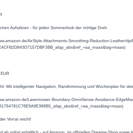
UR
chen Aufsätzen - für jeden Sommerlook der richtige Dreh.
//www.amazon.de/AirStyle-Attachments-Smoothing-Reduction-Leather
4CFB2D843D7157DBF3BB_afap_abs&ref_=aa_maas&tag=maas)
9 EUR
ht: Mit intelligenter Navigation, Randtrimmung und Wochenplan für de
://www.amazon.de/Lawnmower-Boundary-OmniSense-Avoidance-Edge
1764781C78E9A9E388B5_afap_abs&ref_=aa_maas&tag=maas)
er Vorrat reicht!
ab sofort erhältlich - auf Amazon, im offiziellen Dreame-Shop sowie 