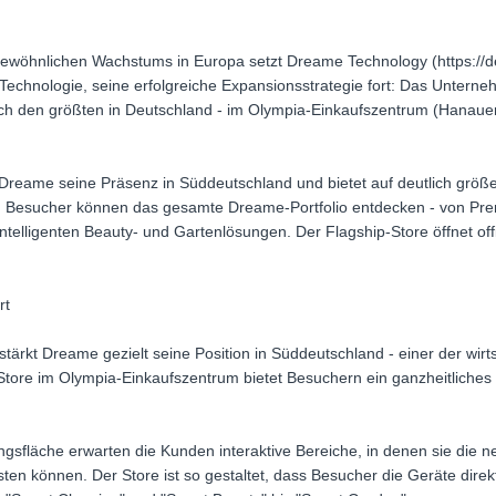
ewöhnlichen Wachstums in Europa setzt Dreame Technology (https://de
echnologie, seine erfolgreiche Expansionsstrategie fort: Das Unterne
ich den größten in Deutschland - im Olympia-Einkaufszentrum (Hanauer
Dreame seine Präsenz in Süddeutschland und bietet auf deutlich größer
. Besucher können das gesamte Dreame-Portfolio entdecken - von Pr
ntelligenten Beauty- und Gartenlösungen. Der Flagship-Store öffnet of
rt
ärkt Dreame gezielt seine Position in Süddeutschland - einer der wirt
tore im Olympia-Einkaufszentrum bietet Besuchern ein ganzheitliches 
ngsfläche erwarten die Kunden interaktive Bereiche, in denen sie die
sten können. Der Store ist so gestaltet, dass Besucher die Geräte direk