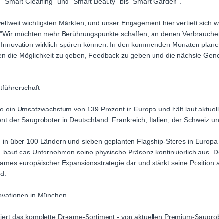
n "Smart Cleaning" und "Smart Beauty" bis "Smart Garden".
ltweit wichtigsten Märkten, und unser Engagement hier vertieft sich we
"Wir möchten mehr Berührungspunkte schaffen, an denen Verbrauche
e Innovation wirklich spüren können. In den kommenden Monaten pla
en die Möglichkeit zu geben, Feedback zu geben und die nächste Ge
führerschaft
e ein Umsatzwachstum von 139 Prozent in Europa und hält laut aktuel
t der Saugroboter in Deutschland, Frankreich, Italien, der Schweiz u
n in über 100 Ländern und sieben geplanten Flagship-Stores in Europa
 baut das Unternehmen seine physische Präsenz kontinuierlich aus. De
eames europäischer Expansionsstrategie dar und stärkt seine Position 
d.
ovationen in München
iert das komplette Dreame-Sortiment - von aktuellen Premium-Saugr