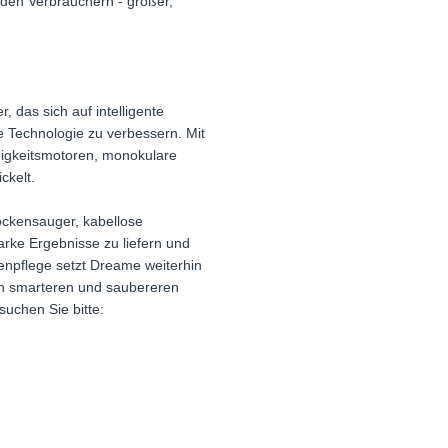
den Verbrauchern - größer,
das sich auf intelligente
e Technologie zu verbessern. Mit
igkeitsmotoren, monokulare
ckelt.
ockensauger, kabellose
rke Ergebnisse zu liefern und
npflege setzt Dreame weiterhin
von smarteren und saubereren
uchen Sie bitte: