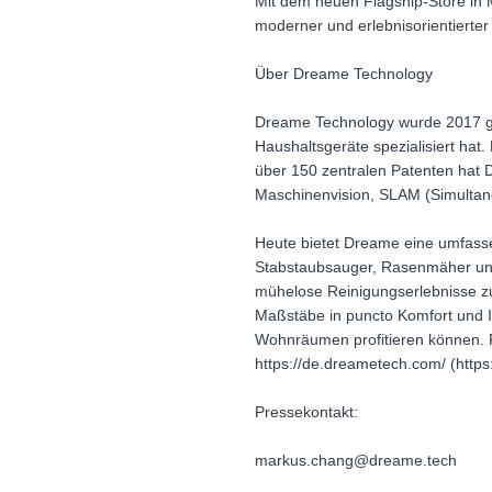
Mit dem neuen Flagship-Store in 
moderner und erlebnisorientierter 
Über Dreame Technology
Dreame Technology wurde 2017 geg
Haushaltsgeräte spezialisiert hat
über 150 zentralen Patenten hat
Maschinenvision, SLAM (Simultane
Heute bietet Dreame eine umfasse
Stabstaubsauger, Rasenmäher und 
mühelose Reinigungserlebnisse z
Maßstäbe in puncto Komfort und In
Wohnräumen profitieren können. F
https://de.dreametech.com/ (htt
Pressekontakt:
markus.chang@dreame.tech