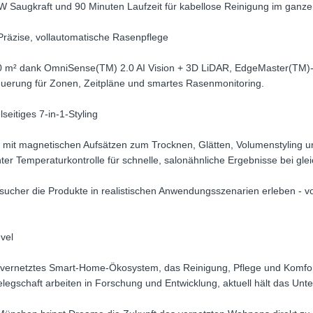
W Saugkraft und 90 Minuten Laufzeit für kabellose Reinigung im ganz
räzise, vollautomatische Rasenpflege
000 m² dank OmniSense(TM) 2.0 AI Vision + 3D LiDAR, EdgeMaster(TM
uerung für Zonen, Zeitpläne und smartes Rasenmonitoring.
lseitiges 7-in-1-Styling
r mit magnetischen Aufsätzen zum Trocknen, Glätten, Volumenstyling 
nter Temperaturkontrolle für schnelle, salonähnliche Ergebnisse bei gl
Besucher die Produkte in realistischen Anwendungsszenarien erleben - 
vel
ig vernetztes Smart-Home-Ökosystem, das Reinigung, Pflege und Komfor
legschaft arbeiten in Forschung und Entwicklung, aktuell hält das Un