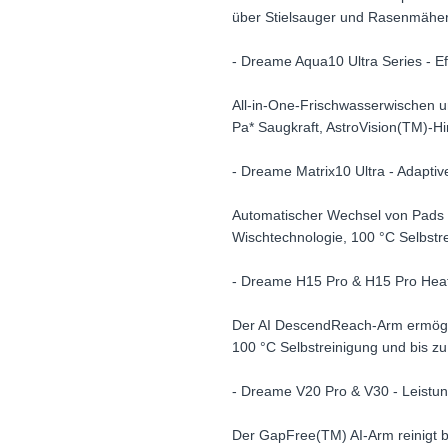
über Stielsauger und Rasenmäher
- Dreame Aqua10 Ultra Series - Ef
All-in-One-Frischwasserwischen u
Pa* Saugkraft, AstroVision(TM)-
- Dreame Matrix10 Ultra - Adaptiv
Automatischer Wechsel von Pads u
Wischtechnologie, 100 °C Selbstr
- Dreame H15 Pro & H15 Pro Heat
Der AI DescendReach-Arm ermögli
100 °C Selbstreinigung und bis z
- Dreame V20 Pro & V30 - Leistun
Der GapFree(TM) AI-Arm reinigt 