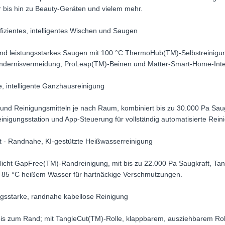
 bis hin zu Beauty-Geräten und vielem mehr.
fizientes, intelligentes Wischen und Saugen
nd leistungsstarkes Saugen mit 100 °C ThermoHub(TM)-Selbstreinigun
Hindernisvermeidung, ProLeap(TM)-Beinen und Matter-Smart-Home-Inte
e, intelligente Ganzhausreinigung
nd Reinigungsmitteln je nach Raum, kombiniert bis zu 30.000 Pa Sau
einigungsstation und App-Steuerung für vollständig automatisierte Re
 - Randnahe, KI-gestützte Heißwasserreinigung
cht GapFree(TM)-Randreinigung, mit bis zu 22.000 Pa Saugkraft, Tan
u 85 °C heißem Wasser für hartnäckige Verschmutzungen.
gsstarke, randnahe kabellose Reinigung
bis zum Rand; mit TangleCut(TM)-Rolle, klappbarem, ausziehbarem Ro