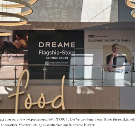
ext über ots und www.presseportal.de/nr/173033 / Die Verwendung dieses Bildes für redaktionelle
onorarfrei. Veröffentlichung ausschließlich mit Bildrechte-Hinweis.