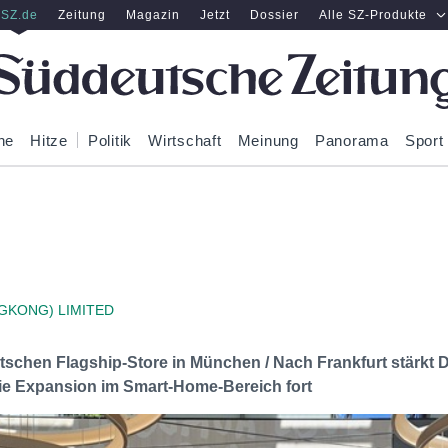
SZ.de
Zeitung
Magazin
Jetzt
Dossier
Alle SZ-Produkte
ne
Hitze
Politik
Wirtschaft
Meinung
Panorama
Sport
GKONG) LIMITED
tschen Flagship-Store in München / Nach Frankfurt stärkt 
ie Expansion im Smart-Home-Bereich fort