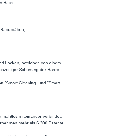
en Haus.
)-Randmähen,
und Locken, betrieben von einem
eichzeitiger Schonung der Haare.
von "Smart Cleaning" und "Smart
t nahtlos miteinander verbindet.
ternehmen mehr als 6.300 Patente.