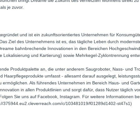
München bringt Dreame die Zukunft des vernetzten Wohnens direkt zu 
als je zuvor.
ründet und ist ein zukunftsorientiertes Unternehmen für Konsumgüter, 
. Das Ziel des Unternehmens ist es, das tägliche Leben durch modernst
 Dreame bahnbrechende Innovationen in den Bereichen Hochgeschwind
 Lokalisierung und Kartierung) sowie Mehrkegel-Zyklontrennung entwi
nde Produktpalette an, die unter anderem Saugroboter, Nass- und Tr
Haarpflegeprodukte umfasst - allesamt darauf ausgelegt, leistungssta
u ermöglichen. Als führendes Unternehmen im Bereich Haus- und Garte
novation in allen Produktlinien und sorgt dafür, dass Nutzer täglich 
olgen Sie uns auf Facebook, Instagram. Für weitere Informationen bes
ps://375944.eu2.cleverreach.com/c/103481019/f01289d1402-st47s1)