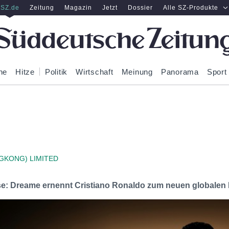
SZ.de
Zeitung
Magazin
Jetzt
Dossier
Alle SZ-Produkte
ne
Hitze
Politik
Wirtschaft
Meinung
Panorama
Sport
GKONG) LIMITED
sse: Dreame ernennt Cristiano Ronaldo zum neuen globalen