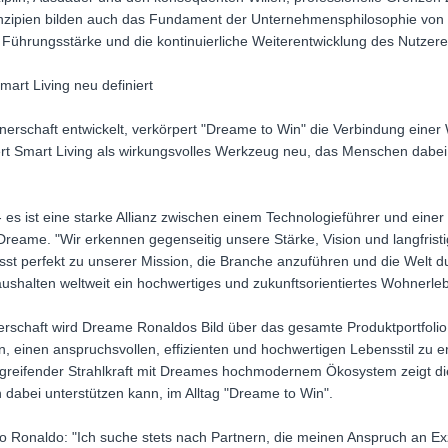
nzipien bilden auch das Fundament der Unternehmensphilosophie von
he Führungsstärke und die kontinuierliche Weiterentwicklung des Nutzere
art Living neu definiert
rtnerschaft entwickelt, verkörpert "Dreame to Win" die Verbindung einer
rt Smart Living als wirkungsvolles Werkzeug neu, das Menschen dabei u
- es ist eine starke Allianz zwischen einem Technologieführer und eine
reame. "Wir erkennen gegenseitig unsere Stärke, Vision und langfristi
st perfekt zu unserer Mission, die Branche anzuführen und die Welt du
shalten weltweit ein hochwertiges und zukunftsorientiertes Wohnerlebn
rschaft wird Dreame Ronaldos Bild über das gesamte Produktportfolio 
n, einen anspruchsvollen, effizienten und hochwertigen Lebensstil zu 
ergreifender Strahlkraft mit Dreames hochmodernem Ökosystem zeigt d
 dabei unterstützen kann, im Alltag "Dreame to Win".
ano Ronaldo: "Ich suche stets nach Partnern, die meinen Anspruch an 