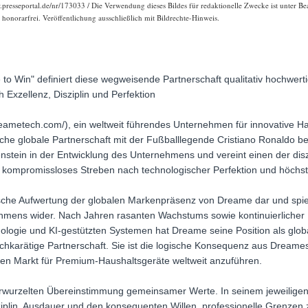
resseportal.de/nr/173033 / Die Verwendung dieses Bildes für redaktionelle Zwecke ist unter Bea
onorarfrei. Veröffentlichung ausschließlich mit Bildrechte-Hinweis.
o Win" definiert diese wegweisende Partnerschaft qualitativ hochwer
xzellenz, Disziplin und Perfektion
eametech.com/), ein weltweit führendes Unternehmen für innovative 
sche globale Partnerschaft mit der Fußballlegende Cristiano Ronaldo 
stein in der Entwicklung des Unternehmens und vereint einen der diszi
hr kompromissloses Streben nach technologischer Perfektion und höchst
gische Aufwertung der globalen Markenpräsenz von Dreame dar und spie
ehmens wider. Nach Jahren rasanten Wachstums sowie kontinuierlicher
logie und KI-gestützten Systemen hat Dreame seine Position als globa
ochkarätige Partnerschaft. Sie ist die logische Konsequenz aus Dreame
en Markt für Premium-Haushaltsgeräte weltweit anzuführen.
f verwurzelten Übereinstimmung gemeinsamer Werte. In seinem jeweiligen
ziplin, Ausdauer und den konsequenten Willen, professionelle Grenzen 