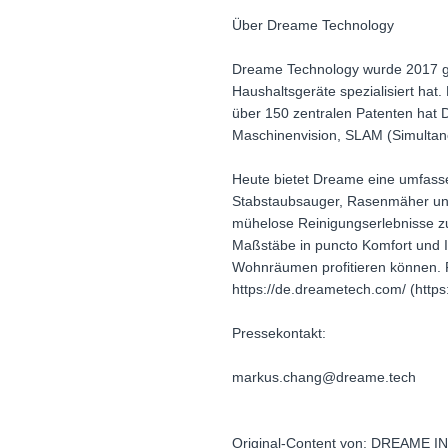
Über Dreame Technology
Dreame Technology wurde 2017 geg
Haushaltsgeräte spezialisiert hat
über 150 zentralen Patenten hat
Maschinenvision, SLAM (Simultane
Heute bietet Dreame eine umfasse
Stabstaubsauger, Rasenmäher und 
mühelose Reinigungserlebnisse z
Maßstäbe in puncto Komfort und In
Wohnräumen profitieren können. F
https://de.dreametech.com/ (htt
Pressekontakt:
markus.chang@dreame.tech
Original-Content von: DREAME I