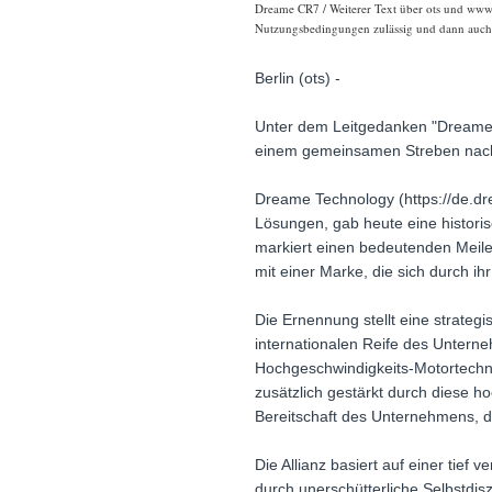
Dreame CR7 / Weiterer Text über ots und www.p
Nutzungsbedingungen zulässig und dann auch h
Berlin (ots) -
Unter dem Leitgedanken "Dreame t
einem gemeinsamen Streben nach E
Dreame Technology (https://de.dr
Lösungen, gab heute eine histori
markiert einen bedeutenden Meilen
mit einer Marke, die sich durch i
Die Ernennung stellt eine strate
internationalen Reife des Untern
Hochgeschwindigkeits-Motortechno
zusätzlich gestärkt durch diese h
Bereitschaft des Unternehmens, d
Die Allianz basiert auf einer tie
durch unerschütterliche Selbstdis