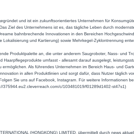
ründet und ist ein zukunftsorientiertes Unternehmen für Konsumgüter, 
. Das Ziel des Unternehmens ist es, das tägliche Leben durch modernst
 Dreame bahnbrechende Innovationen in den Bereichen Hochgeschwind
 Lokalisierung und Kartierung) sowie Mehrkegel-Zyklontrennung entwi
nde Produktpalette an, die unter anderem Saugroboter, Nass- und Tr
Haarpflegeprodukte umfasst - allesamt darauf ausgelegt, leistungssta
u ermöglichen. Als führendes Unternehmen im Bereich Haus- und Garte
novation in allen Produktlinien und sorgt dafür, dass Nutzer täglich 
olgen Sie uns auf Facebook, Instagram. Für weitere Informationen bes
ps://375944.eu2.cleverreach.com/c/103481019/f01289d1402-st47s1)
NTERNATIONAL (HONGKONG) LIMITED, übermittelt durch news aktuel