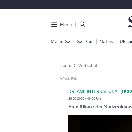
Zum Hauptinhalt springen
Menü
Meine SZ
SZ Plus
Nahost
Ukrai
Home
Wirtschaft
ANZEIGE
DREAME INTERNATIONAL (HON
26.05.2026 - 09:00 Uhr
Eine Allianz der Spitzenkla