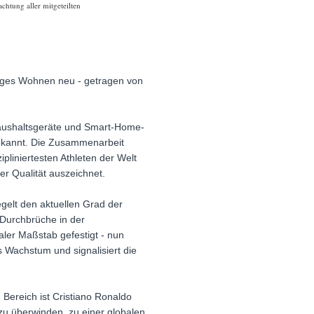
chtung aller mitgeteilten
tiges Wohnen neu - getragen von
Haushaltsgeräte und Smart-Home-
bekannt. Die Zusammenarbeit
pliniertesten Athleten der Welt
er Qualität auszeichnet.
gelt den aktuellen Grad der
 Durchbrüche in der
ler Maßstab gefestigt - nun
s Wachstum und signalisiert die
 Bereich ist Cristiano Ronaldo
zu überwinden, zu einer globalen