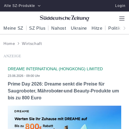
Zum Hauptinhalt springen
Alle SZ-Produkte
Login
Meine SZ
SZ Plus
Nahost
Ukraine
Hitze
Politik
W
Home
Wirtschaft
ANZEIGE
DREAME INTERNATIONAL (HONGKONG) LIMITED
23.06.2026 - 09:00 Uhr
Prime Day 2026: Dreame senkt die Preise für
Saugroboter, Mähroboter und Beauty-Produkte um
bis zu 800 Euro