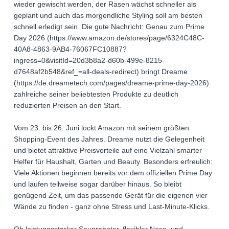
wieder gewischt werden, der Rasen wächst schneller als
geplant und auch das morgendliche Styling soll am besten
schnell erledigt sein. Die gute Nachricht: Genau zum Prime
Day 2026 (https://www.amazon.de/stores/page/6324C48C-
40A8-4863-9AB4-76067FC10887?
ingress=0&visitId=20d3b8a2-d60b-499e-8215-
d7648af2b548&ref_=all-deals-redirect) bringt Dreame
(https://de.dreametech.com/pages/dreame-prime-day-2026)
zahlreiche seiner beliebtesten Produkte zu deutlich
reduzierten Preisen an den Start.
Vom 23. bis 26. Juni lockt Amazon mit seinem größten
Shopping-Event des Jahres. Dreame nutzt die Gelegenheit
und bietet attraktive Preisvorteile auf eine Vielzahl smarter
Helfer für Haushalt, Garten und Beauty. Besonders erfreulich:
Viele Aktionen beginnen bereits vor dem offiziellen Prime Day
und laufen teilweise sogar darüber hinaus. So bleibt
genügend Zeit, um das passende Gerät für die eigenen vier
Wände zu finden - ganz ohne Stress und Last-Minute-Klicks.