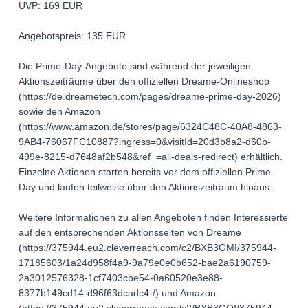
UVP: 169 EUR
Angebotspreis: 135 EUR
Die Prime-Day-Angebote sind während der jeweiligen
Aktionszeiträume über den offiziellen Dreame-Onlineshop
(https://de.dreametech.com/pages/dreame-prime-day-2026)
sowie den Amazon
(https://www.amazon.de/stores/page/6324C48C-40A8-4863-
9AB4-76067FC10887?ingress=0&visitId=20d3b8a2-d60b-
499e-8215-d7648af2b548&ref_=all-deals-redirect) erhältlich.
Einzelne Aktionen starten bereits vor dem offiziellen Prime
Day und laufen teilweise über den Aktionszeitraum hinaus.
Weitere Informationen zu allen Angeboten finden Interessierte
auf den entsprechenden Aktionsseiten von Dreame
(https://375944.eu2.cleverreach.com/c2/BXB3GMI/375944-
17185603/1a24d958f4a9-9a79e0e0b652-bae2a6190759-
2a3012576328-1cf7403cbe54-0a60520e3e88-
8377b149cd14-d96f63dcadc4-/) und Amazon