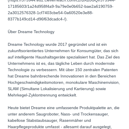
(https://375944.eu2.cleverreach.com/c2/BXB3GQI/375944-
17185603/1a24d958f4a9-9a79e0e0b652-bae2a6190759-
2a3012576328-1cf7403cbe54-0a60520e3e88-
8377b149cd14-d96f63dcadc4-/).
Über Dreame Technology
Dreame Technology wurde 2017 gegründet und ist ein
zukunftsorientiertes Unternehmen für Konsumgüter, das sich
auf intelligente Haushaltsgeräte spezialisiert hat. Das Ziel des
Unternehmens ist es, das tägliche Leben durch modernste
Technologie zu verbessern. Mit über 150 zentralen Patenten
hat Dreame bahnbrechende Innovationen in den Bereichen
Hochgeschwindigkeitsmotoren, monokulare Maschinenvision,
SLAM (Simultane Lokalisierung und Kartierung) sowie
Mehrkegel-Zyklontrennung entwickelt.
Heute bietet Dreame eine umfassende Produktpalette an, die
unter anderem Saugroboter, Nass- und Trockensauger,
kabellose Stabstaubsauger, Rasenmäher und
Haarpflegeprodukte umfasst - allesamt darauf ausgelegt,