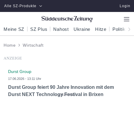
Zum Hauptinhalt springen
Alle SZ-Produkte
Login
Meine SZ
SZ Plus
Nahost
Ukraine
Hitze
Politik
W
Home
Wirtschaft
ANZEIGE
Durst Group
17.06.2026 - 13:11 Uhr
Durst Group feiert 90 Jahre Innovation mit dem
Durst NEXT Technology Festival in Brixen