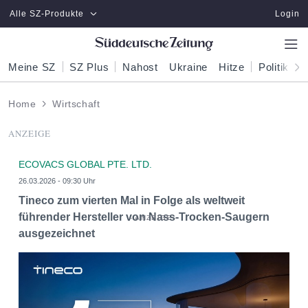
Zum Hauptinhalt springen
Alle SZ-Produkte
Login
Meine SZ
SZ Plus
Nahost
Ukraine
Hitze
Politik
W
Home
Wirtschaft
ANZEIGE
ECOVACS GLOBAL PTE. LTD.
26.03.2026 - 09:30 Uhr
Tineco zum vierten Mal in Folge als weltweit
führender Hersteller von Nass-Trocken-Saugern
ausgezeichnet