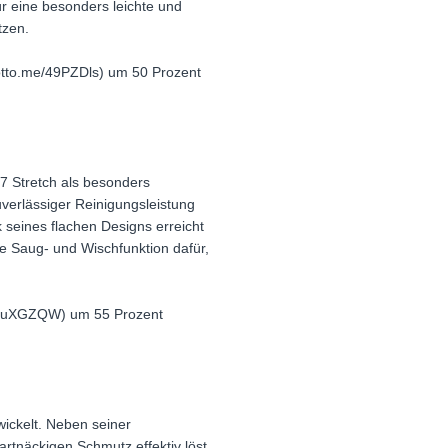
für eine besonders leichte und
tzen.
/otto.me/49PZDls) um 50 Prozent
7 Stretch als besonders
uverlässiger Reinigungsleistung
k seines flachen Designs erreicht
te Saug- und Wischfunktion dafür,
me/4uXGZQW) um 55 Prozent
ickelt. Neben seiner
rtnäckigen Schmutz effektiv löst.