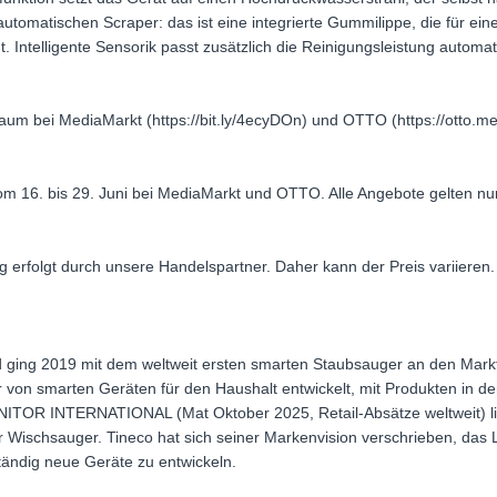
automatischen Scraper: das ist eine integrierte Gummilippe, die für ein
. Intelligente Sensorik passt zusätzlich die Reinigungsleistung auto
raum bei MediaMarkt (https://bit.ly/4ecyDOn) und OTTO (https://otto.
m 16. bis 29. Juni bei MediaMarkt und OTTO. Alle Angebote gelten nu
ng erfolgt durch unsere Handelspartner. Daher kann der Preis variieren.
ging 2019 mit dem weltweit ersten smarten Staubsauger an den Markt
r von smarten Geräten für den Haushalt entwickelt, mit Produkten in 
OR INTERNATIONAL (Mat Oktober 2025, Retail-Absätze weltweit) liegt
ür Wischsauger. Tineco hat sich seiner Markenvision verschrieben, das 
tändig neue Geräte zu entwickeln.