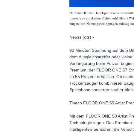
Ob Krümelkonter, Jubelspuren oder verschüt
Extreme zu attraktiven Preisen erhältlich. / W
mitgeteilten Nutzungsbedingungen zulässig und
Neuss (ots) -
90 Minuten Spannung auf dem Bil
dem Ausgleichstreffer oder klein
Verlängerung beim Putzen beginnt
Premium, der FLOOR ONE S7 Stre
zu 55 Prozent erhältlich. Ob schn
Trockensauger kombinieren Saugen
Spielphase souverän sauber bleib
Tineco FLOOR ONE S9 Artist Prem
Mit dem FLOOR ONE S9 Artist Prem
Technologie legen. Das Premium-Mo
intelligenten Sensoren, die Vers