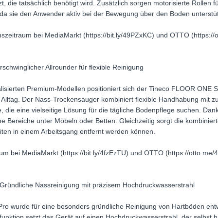
t, die tatsächlich benötigt wird. Zusätzlich sorgen motorisierte Rollen 
da sie den Anwender aktiv bei der Bewegung über den Boden unterstü
onszeitraum bei MediaMarkt (https://bit.ly/49PZxKC) und OTTO (https:/
chwinglicher Allrounder für flexible Reinigung
ialisierten Premium-Modellen positioniert sich der Tineco FLOOR ONE S
n Alltag. Der Nass-Trockensauger kombiniert flexible Handhabung mit z
e, die eine vielseitige Lösung für die tägliche Bodenpflege suchen. Dan
 Bereiche unter Möbeln oder Betten. Gleichzeitig sorgt die kombinier
iten in einem Arbeitsgang entfernt werden können.
traum bei MediaMarkt (https://bit.ly/4fzEzTU) und OTTO (https://otto.
ründliche Nassreinigung mit präzisem Hochdruckwasserstrahl
 wurde für eine besonders gründliche Reinigung von Hartböden entw
unktion setzt das Gerät auf einen Hochdruckwasserstrahl, der selbst ha