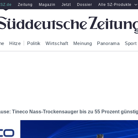
SZ.de
Zeitung
Magazin
Jetzt
Dossier
Alle SZ-Produkte
ne
Hitze
Politik
Wirtschaft
Meinung
Panorama
Sport
ause: Tineco Nass-Trockensauger bis zu 55 Prozent günsti