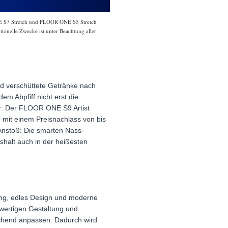
NE S7 Stretch und FLOOR ONE S5 Stretch
tionelle Zwecke ist unter Beachtung aller
d verschüttete Getränke nach
m Abpfiff nicht erst die
er: Der FLOOR ONE S9 Artist
it einem Preisnachlass von bis
 Anstoß: Die smarten Nass-
halt auch in der heißesten
ung, edles Design und moderne
hwertigen Gestaltung und
echend anpassen. Dadurch wird