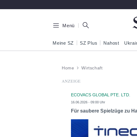
Zum Hauptinhalt springen
Menü
Meine SZ
SZ Plus
Nahost
Ukrai
Home
Wirtschaft
ANZEIGE
ECOVACS GLOBAL PTE. LTD.
16.06.2026 - 09:00 Uhr
Für saubere Spielzüge zu H