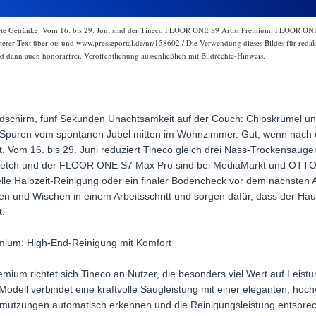
tete Getränke: Vom 16. bis 29. Juni sind der Tineco FLOOR ONE S9 Artist Premium, FLOOR O
eiterer Text über ots und www.presseportal.de/nr/158602 / Die Verwendung dieses Bildes für redak
 dann auch honorarfrei. Veröffentlichung ausschließlich mit Bildrechte-Hinweis.
dschirm, fünf Sekunden Unachtsamkeit auf der Couch: Chipskrümel un
e Spuren vom spontanen Jubel mitten im Wohnzimmer. Gut, wenn nach de
. Vom 16. bis 29. Juni reduziert Tineco gleich drei Nass-Trockensaug
tch und der FLOOR ONE S7 Max Pro sind bei MediaMarkt und OTTO m
elle Halbzeit-Reinigung oder ein finaler Bodencheck vor dem nächsten
 und Wischen in einem Arbeitsschritt und sorgen dafür, dass der Haus
t.
ium: High-End-Reinigung mit Komfort
ium richtet sich Tineco an Nutzer, die besonders viel Wert auf Leist
dell verbindet eine kraftvolle Saugleistung mit einer eleganten, hoc
chmutzungen automatisch erkennen und die Reinigungsleistung entspr