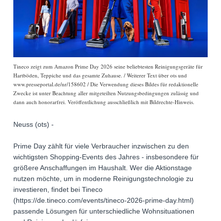
Tineco zeigt zum Amazon Prime Day 2026 seine beliebtesten Reinigungsgeräte für
Hartböden, Teppiche und das gesamte Zuhause. / Weiterer Text über ots und
www.presseportal.de/nr/158602 / Die Verwendung dieses Bildes für redaktionelle
Zwecke ist unter Beachtung aller mitgeteilten Nutzungsbedingungen zulässig und
dann auch honorarfrei. Veröffentlichung ausschließlich mit Bildrechte-Hinweis.
Neuss (ots) -
Prime Day zählt für viele Verbraucher inzwischen zu den
wichtigsten Shopping-Events des Jahres - insbesondere für
größere Anschaffungen im Haushalt. Wer die Aktionstage
nutzen möchte, um in moderne Reinigungstechnologie zu
investieren, findet bei Tineco
(https://de.tineco.com/events/tineco-2026-prime-day.html)
passende Lösungen für unterschiedliche Wohnsituationen