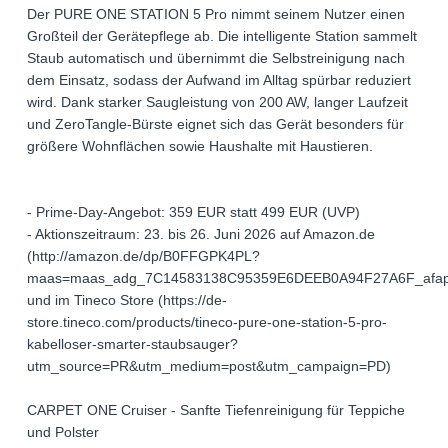
Der PURE ONE STATION 5 Pro nimmt seinem Nutzer einen
Großteil der Gerätepflege ab. Die intelligente Station sammelt
Staub automatisch und übernimmt die Selbstreinigung nach
dem Einsatz, sodass der Aufwand im Alltag spürbar reduziert
wird. Dank starker Saugleistung von 200 AW, langer Laufzeit
und ZeroTangle-Bürste eignet sich das Gerät besonders für
größere Wohnflächen sowie Haushalte mit Haustieren.
- Prime-Day-Angebot: 359 EUR statt 499 EUR (UVP)
- Aktionszeitraum: 23. bis 26. Juni 2026 auf Amazon.de
(http://amazon.de/dp/B0FFGPK4PL?
maas=maas_adg_7C14583138C95359E6DEEB0A94F27A6F_afap
und im Tineco Store (https://de-
store.tineco.com/products/tineco-pure-one-station-5-pro-
kabelloser-smarter-staubsauger?
utm_source=PR&utm_medium=post&utm_campaign=PD)
CARPET ONE Cruiser - Sanfte Tiefenreinigung für Teppiche
und Polster