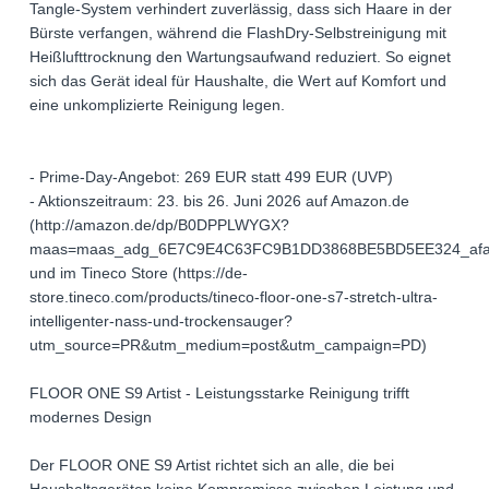
Tangle-System verhindert zuverlässig, dass sich Haare in der
Bürste verfangen, während die FlashDry-Selbstreinigung mit
Heißlufttrocknung den Wartungsaufwand reduziert. So eignet
sich das Gerät ideal für Haushalte, die Wert auf Komfort und
eine unkomplizierte Reinigung legen.
- Prime-Day-Angebot: 269 EUR statt 499 EUR (UVP)
- Aktionszeitraum: 23. bis 26. Juni 2026 auf Amazon.de
(http://amazon.de/dp/B0DPPLWYGX?
maas=maas_adg_6E7C9E4C63FC9B1DD3868BE5BD5EE324_afap
und im Tineco Store (https://de-
store.tineco.com/products/tineco-floor-one-s7-stretch-ultra-
intelligenter-nass-und-trockensauger?
utm_source=PR&utm_medium=post&utm_campaign=PD)
FLOOR ONE S9 Artist - Leistungsstarke Reinigung trifft
modernes Design
Der FLOOR ONE S9 Artist richtet sich an alle, die bei