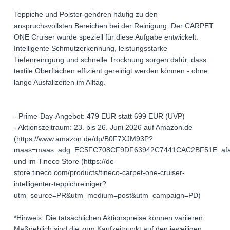
Teppiche und Polster gehören häufig zu den
anspruchsvollsten Bereichen bei der Reinigung. Der CARPET
ONE Cruiser wurde speziell für diese Aufgabe entwickelt.
Intelligente Schmutzerkennung, leistungsstarke
Tiefenreinigung und schnelle Trocknung sorgen dafür, dass
textile Oberflächen effizient gereinigt werden können - ohne
lange Ausfallzeiten im Alltag.
- Prime-Day-Angebot: 479 EUR statt 699 EUR (UVP)
- Aktionszeitraum: 23. bis 26. Juni 2026 auf Amazon.de
(https://www.amazon.de/dp/B0F7XJM93P?
maas=maas_adg_EC5FC708CF9DF63942C7441CAC2BF51E_afap
und im Tineco Store (https://de-
store.tineco.com/products/tineco-carpet-one-cruiser-
intelligenter-teppichreiniger?
utm_source=PR&utm_medium=post&utm_campaign=PD)
*Hinweis: Die tatsächlichen Aktionspreise können variieren.
Maßgeblich sind die zum Kaufzeitpunkt auf den jeweiligen