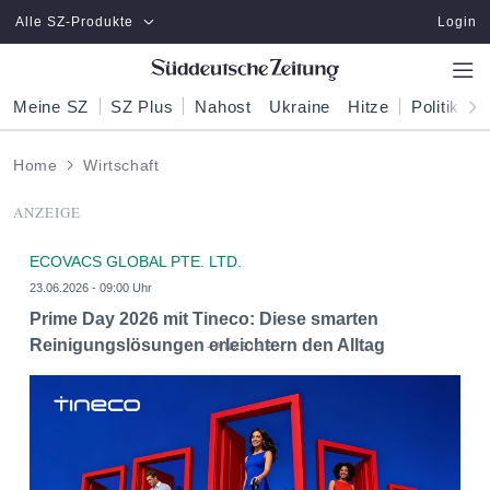
Zum Hauptinhalt springen
Alle SZ-Produkte
Login
Meine SZ
SZ Plus
Nahost
Ukraine
Hitze
Politik
W
Home
Wirtschaft
ANZEIGE
ECOVACS GLOBAL PTE. LTD.
23.06.2026 - 09:00 Uhr
Prime Day 2026 mit Tineco: Diese smarten
Reinigungslösungen erleichtern den Alltag