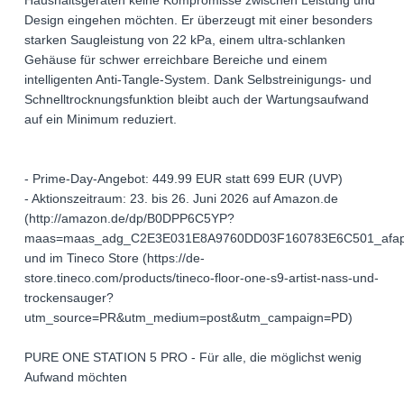
Haushaltsgeräten keine Kompromisse zwischen Leistung und
Design eingehen möchten. Er überzeugt mit einer besonders
starken Saugleistung von 22 kPa, einem ultra-schlanken
Gehäuse für schwer erreichbare Bereiche und einem
intelligenten Anti-Tangle-System. Dank Selbstreinigungs- und
Schnelltrocknungsfunktion bleibt auch der Wartungsaufwand
auf ein Minimum reduziert.
- Prime-Day-Angebot: 449.99 EUR statt 699 EUR (UVP)
- Aktionszeitraum: 23. bis 26. Juni 2026 auf Amazon.de
(http://amazon.de/dp/B0DPP6C5YP?
maas=maas_adg_C2E3E031E8A9760DD03F160783E6C501_afap
und im Tineco Store (https://de-
store.tineco.com/products/tineco-floor-one-s9-artist-nass-und-
trockensauger?
utm_source=PR&utm_medium=post&utm_campaign=PD)
PURE ONE STATION 5 PRO - Für alle, die möglichst wenig
Aufwand möchten