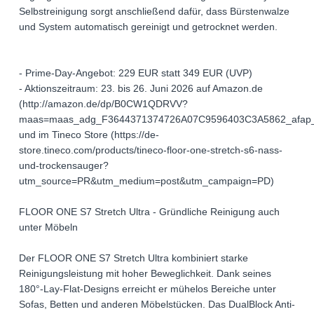
Selbstreinigung sorgt anschließend dafür, dass Bürstenwalze
und System automatisch gereinigt und getrocknet werden.
- Prime-Day-Angebot: 229 EUR statt 349 EUR (UVP)
- Aktionszeitraum: 23. bis 26. Juni 2026 auf Amazon.de
(http://amazon.de/dp/B0CW1QDRVV?
maas=maas_adg_F3644371374726A07C9596403C3A5862_afap_
und im Tineco Store (https://de-
store.tineco.com/products/tineco-floor-one-stretch-s6-nass-
und-trockensauger?
utm_source=PR&utm_medium=post&utm_campaign=PD)
FLOOR ONE S7 Stretch Ultra - Gründliche Reinigung auch
unter Möbeln
Der FLOOR ONE S7 Stretch Ultra kombiniert starke
Reinigungsleistung mit hoher Beweglichkeit. Dank seines
180°-Lay-Flat-Designs erreicht er mühelos Bereiche unter
Sofas, Betten und anderen Möbelstücken. Das DualBlock Anti-