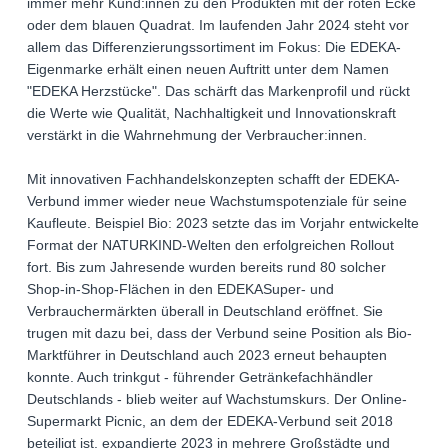
immer mehr Kund:innen zu den Produkten mit der roten Ecke
oder dem blauen Quadrat. Im laufenden Jahr 2024 steht vor
allem das Differenzierungssortiment im Fokus: Die EDEKA-
Eigenmarke erhält einen neuen Auftritt unter dem Namen
"EDEKA Herzstücke". Das schärft das Markenprofil und rückt
die Werte wie Qualität, Nachhaltigkeit und Innovationskraft
verstärkt in die Wahrnehmung der Verbraucher:innen.
Mit innovativen Fachhandelskonzepten schafft der EDEKA-
Verbund immer wieder neue Wachstumspotenziale für seine
Kaufleute. Beispiel Bio: 2023 setzte das im Vorjahr entwickelte
Format der NATURKIND-Welten den erfolgreichen Rollout
fort. Bis zum Jahresende wurden bereits rund 80 solcher
Shop-in-Shop-Flächen in den EDEKASuper- und
Verbrauchermärkten überall in Deutschland eröffnet. Sie
trugen mit dazu bei, dass der Verbund seine Position als Bio-
Marktführer in Deutschland auch 2023 erneut behaupten
konnte. Auch trinkgut - führender Getränkefachhändler
Deutschlands - blieb weiter auf Wachstumskurs. Der Online-
Supermarkt Picnic, an dem der EDEKA-Verbund seit 2018
beteiligt ist, expandierte 2023 in mehrere Großstädte und