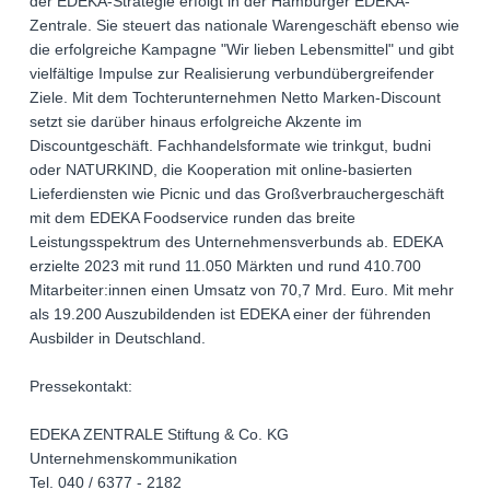
der EDEKA-Strategie erfolgt in der Hamburger EDEKA-
Zentrale. Sie steuert das nationale Warengeschäft ebenso wie
die erfolgreiche Kampagne "Wir lieben Lebensmittel" und gibt
vielfältige Impulse zur Realisierung verbundübergreifender
Ziele. Mit dem Tochterunternehmen Netto Marken-Discount
setzt sie darüber hinaus erfolgreiche Akzente im
Discountgeschäft. Fachhandelsformate wie trinkgut, budni
oder NATURKIND, die Kooperation mit online-basierten
Lieferdiensten wie Picnic und das Großverbrauchergeschäft
mit dem EDEKA Foodservice runden das breite
Leistungsspektrum des Unternehmensverbunds ab. EDEKA
erzielte 2023 mit rund 11.050 Märkten und rund 410.700
Mitarbeiter:innen einen Umsatz von 70,7 Mrd. Euro. Mit mehr
als 19.200 Auszubildenden ist EDEKA einer der führenden
Ausbilder in Deutschland.
Pressekontakt:
EDEKA ZENTRALE Stiftung & Co. KG
Unternehmenskommunikation
Tel. 040 / 6377 - 2182