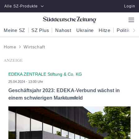
Zum Hauptinhalt springen
Alle SZ-Produkte
Login
Meine SZ
SZ Plus
Nahost
Ukraine
Hitze
Politik
W
Home
Wirtschaft
ANZEIGE
EDEKA ZENTRALE Stiftung & Co. KG
25.04.2024 - 13:00 Uhr
Geschäftsjahr 2023: EDEKA-Verbund wächst in
einem schwierigen Marktumfeld