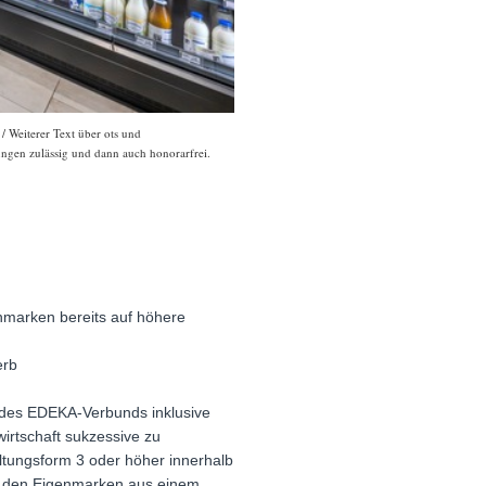
/ Weiterer Text über ots und
ungen zulässig und dann auch honorarfrei.
enmarken bereits auf höhere
erb
g des EDEKA-Verbunds inklusive
irtschaft sukzessive zu
ltungsform 3 oder höher innerhalb
bei den Eigenmarken aus einem