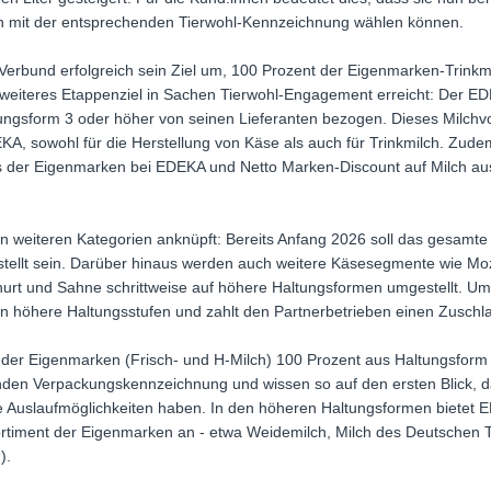
ln mit der entsprechenden Tierwohl-Kennzeichnung wählen können.
erbund erfolgreich sein Ziel um, 100 Prozent der Eigenmarken-Trinkm
 weiteres Etappenziel in Sachen Tierwohl-Engagement erreicht: Der E
ltungsform 3 oder höher von seinen Lieferanten bezogen. Dieses Milchv
, sowohl für die Herstellung von Käse als auch für Trinkmilch. Zude
s der Eigenmarken bei EDEKA und Netto Marken-Discount auf Milch a
in weiteren Kategorien anknüpft: Bereits Anfang 2026 soll das gesamte
stellt sein. Darüber hinaus werden auch weitere Käsesegmente wie M
urt und Sahne schrittweise auf höhere Haltungsformen umgestellt. Um
in höhere Haltungsstufen und zahlt den Partnerbetrieben einen Zuschl
ch der Eigenmarken (Frisch- und H-Milch) 100 Prozent aus Haltungsform
nden Verpackungskennzeichnung und wissen so auf den ersten Blick, d
 Auslaufmöglichkeiten haben. In den höheren Haltungsformen bietet E
hsortiment der Eigenmarken an - etwa Weidemilch, Milch des Deutschen
).