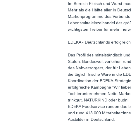
Im Bereich Fleisch und Wurst mach
Mehr als die Hälfte aller in Deut
Markenprogramme des Verbunds a
Lebensmitteleinzelhandel der grö
wichtigsten Treiber für mehr Tierw
EDEKA - Deutschlands erfolgreichs
Das Profil des mittelständisch u
Stufen: Bundesweit verleihen run
des Nahversorgers, der für Lebens
die täglich frische Ware in die E
Koordination der EDEKA-Strategie
erfolgreiche Kampagne "Wir lieben
Tochterunternehmen Netto Marken-
trinkgut, NATURKIND oder budni, 
EDEKA Foodservice runden das br
und rund 413.000 Mitarbeiter:inn
Ausbilder in Deutschland.