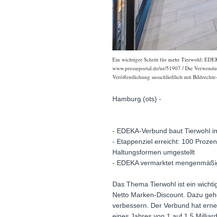
Ein wichtiger Schritt für mehr Tierwohl: EDEK
www.presseportal.de/nr/51907 / Die Verwendung
Veröffentlichung ausschließlich mit Bildrechte
Hamburg (ots) -
- EDEKA-Verbund baut Tierwohl im 
- Etappenziel erreicht: 100 Proze
Haltungsformen umgestellt
- EDEKA vermarktet mengenmäßig
Das Thema Tierwohl ist ein wicht
Netto Marken-Discount. Dazu gehö
verbessern. Der Verbund hat erne
eines Jahres von 1 auf 1,5 Millia