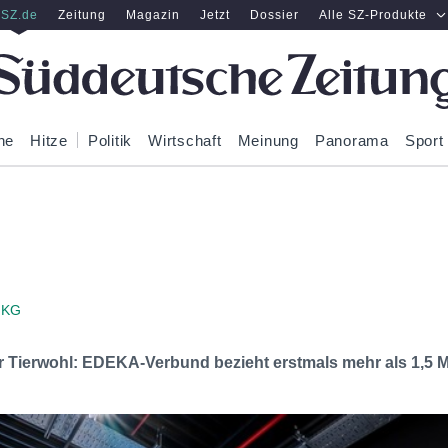
SZ.de
Zeitung
Magazin
Jetzt
Dossier
Alle SZ-Produkte
ne
Hitze
Politik
Wirtschaft
Meinung
Panorama
Sport
 KG
hr Tierwohl: EDEKA-Verbund bezieht erstmals mehr als 1,5 Mi