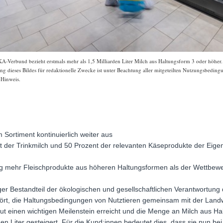
A-Verbund bezieht erstmals mehr als 1,5 Milliarden Liter Milch aus Haltungsform 3 oder höher. 
 dieses Bildes für redaktionelle Zwecke ist unter Beachtung aller mitgeteilten Nutzungsbeding
-Hinweis.
Sortiment kontinuierlich weiter aus
nt der Trinkmilch und 50 Prozent der relevanten Käseprodukte der Eig
 mehr Fleischprodukte aus höheren Haltungsformen als der Wettbew
iger Bestandteil der ökologischen und gesellschaftlichen Verantwortun
rt, die Haltungsbedingungen von Nutztieren gemeinsam mit der Landw
ut einen wichtigen Meilenstein erreicht und die Menge an Milch aus Ha
rden Liter gesteigert. Für die Kund:innen bedeutet dies, dass sie nun 