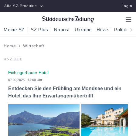
Zum Hauptinhalt springen
Alle SZ-Produkte
Login
Meine SZ
SZ Plus
Nahost
Ukraine
Hitze
Politik
W
Home
Wirtschaft
ANZEIGE
Eichingerbauer Hotel
07.02.2025 - 14:00 Uhr
Entdecken Sie den Frühling am Mondsee und ein
Hotel, das Ihre Erwartungen übertrifft