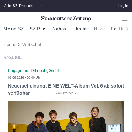
Zum Hauptinhalt springen
Alle SZ-Produkte
Login
Meine SZ
SZ Plus
Nahost
Ukraine
Hitze
Politik
W
Home
Wirtschaft
ANZEIGE
Engagement Global gGmbH
01.06.2026 - 08:00 Uhr
Neuerscheinung: EINE WELT-Album Vol. 6 ab sofort
verfügbar