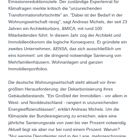
Emissionsreduktionsziele. Der zuständige Expertenrat für
Klimafragen merkte kritisch die "unzureichenden
Transformationsfortschritte" an. "Dabei ist der Bedarf in der
Wohnungswirtschaft riesig", sagt Andreas Michels, der seit 23
Jahren ein Architekturbüro, &MICA, mit rund 100
Mitarbeitenden führt. In diesem Jahr zog der Architekt und
Immobilienökonom die logische Konsequenz. Er gründete ein
zweites Unternehmen, &ENSA, das sich ausschließlich um
eins kümmert: um die dringend notwendige Sanierung von
Mehrfamilienhäusern, Wohnanlagen und ganzen
Immobilienportfolios.
Die deutsche Wohnungswirtschaft steht aktuell vor ihrer
größten Herausforderung: der Dekarbonisierung ihres
Gebäudebestands. "Ein Großteil der Immobilien - vor allem in
West- und Norddeutschland - rangiert in unzureichenden
Energieeffizienzklassen", erklärt Andreas Michels. Um die
Klimaziele der Bundesregierung zu erreichen, wäre eine
jährliche Sanierungsrate von zwei bis vier Prozent notwendig.
Aktuell liegt sie aber nur bei rund einem Prozent. Warum?
"Nur wenige Dienstleister sind in der Lage, mehrgeschossige