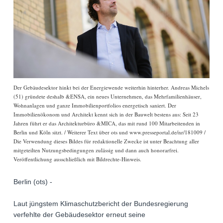
Der Gebäudesektor hinkt bei der Energiewende weiterhin hinterher. Andreas Michels
(51) gründete deshalb &ENSA, ein neues Unternehmen, das Mehrfamilienhäuser,
Wohnanlagen und ganze Immobilienportfolios energetisch saniert. Der
Immobilienökonom und Architekt kennt sich in der Bauwelt bestens aus: Seit 23
Jahren führt er das Architekturbüro &MICA, das mit rund 100 Mitarbeitenden in
Berlin und Köln sitzt. / Weiterer Text über ots und www.presseportal.de/nr/181009 /
Die Verwendung dieses Bildes für redaktionelle Zwecke ist unter Beachtung aller
mitgeteilten Nutzungsbedingungen zulässig und dann auch honorarfrei.
Veröffentlichung ausschließlich mit Bildrechte-Hinweis.
Berlin (ots) -
Laut jüngstem Klimaschutzbericht der Bundesregierung
verfehlte der Gebäudesektor erneut seine