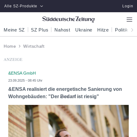
Zum Hauptinhalt springen
Alle SZ-Produkte
Login
Meine SZ
SZ Plus
Nahost
Ukraine
Hitze
Politik
W
Home
Wirtschaft
ANZEIGE
&ENSA GmbH
23.09.2025 - 08:45 Uhr
&ENSA realisiert die energetische Sanierung von
Wohngebäuden: "Der Bedarf ist riesig"