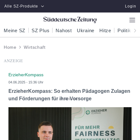
Zum Hauptinhalt springen
Alle SZ-Produkte
Login
Meine SZ
SZ Plus
Nahost
Ukraine
Hitze
Politik
W
Home
Wirtschaft
ANZEIGE
ErzieherKompass
04.06.2025 - 15:36 Uhr
ErzieherKompass: So erhalten Pädagogen Zulagen
und Förderungen für ihre Vorsorge