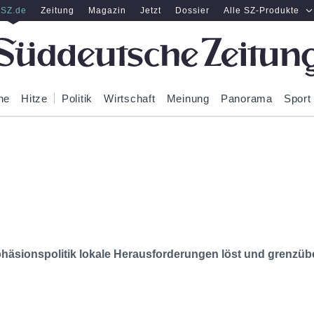
SZ.de
Zeitung
Magazin
Jetzt
Dossier
Alle SZ-Produkte
ne
Hitze
Politik
Wirtschaft
Meinung
Panorama
Sport
häsionspolitik lokale Herausforderungen löst und grenzüb