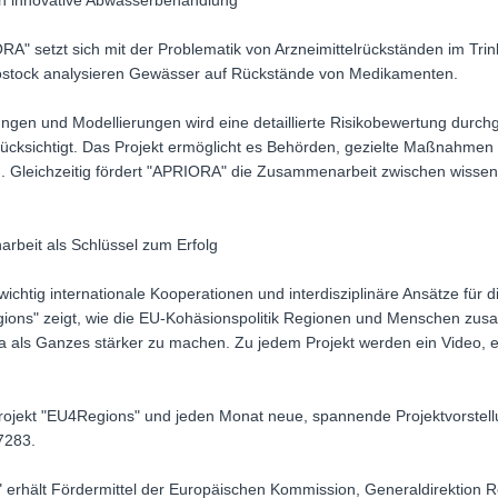
 innovative Abwasserbehandlung
RA" setzt sich mit der Problematik von Arzneimittelrückständen im Tri
 Rostock analysieren Gewässer auf Rückstände von Medikamenten.
gen und Modellierungen wird eine detaillierte Risikobewertung durchg
ücksichtigt. Das Projekt ermöglicht es Behörden, gezielte Maßnahmen
 Gleichzeitig fördert "APRIORA" die Zusammenarbeit zwischen wissensc
beit als Schlüssel zum Erfolg
wichtig internationale Kooperationen und interdisziplinäre Ansätze für 
ions" zeigt, wie die EU-Kohäsionspolitik Regionen und Menschen zus
ls Ganzes stärker zu machen. Zu jedem Projekt werden ein Video, ei
rojekt "EU4Regions" und jeden Monat neue, spannende Projektvorstellu
7283.
 erhält Fördermittel der Europäischen Kommission, Generaldirektion Re