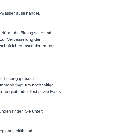
nkwasser auseinander.
eführt, die ökologische und
 zur Verbesserung der
haftlichen Institutionen und
die Lösung globaler
ammenbringt, um nachhaltige
n begleitender Text sowie Fotos
ngen finden Sie unter:
gionalpolitik und