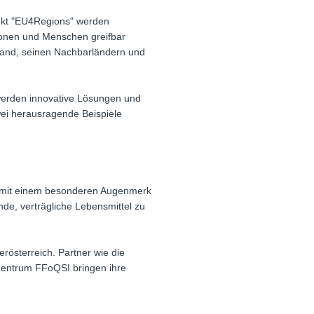
ekt "EU4Regions" werden
egionen und Menschen greifbar
hland, seinen Nachbarländern und
werden innovative Lösungen und
wei herausragende Beispiele
g, mit einem besonderen Augenmerk
nde, verträgliche Lebensmittel zu
rösterreich. Partner wie die
zentrum FFoQSI bringen ihre