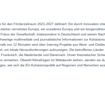
le für den Förderzeitraum 2021-2027 definiert: Ein durch Innovation int
tärker vernetztes Europa, ein sozialeres Europa und ein bürgernäher
 Fokus der Gesellschaft, insbesondere in Deutschland und seinen Na
wertige multimediale und journalistische Informationen zur Kohäsionsp
erhalb von 12 Monaten wird über Interreg-Projekte aus West- und Ostd
et, um lokale Herausforderungen aufzuzeigen. Die betroffenen Länder 
, Frankreich, die Niederlande und Dänemark. Unser thematischer Schwer
es verstehen. Obwohl Klimafragen im Mittelpunkt stehen, werden sie dur
zeigen, wie sich die EU-Kohäsionspolitik auf Regionen und Menschen aus