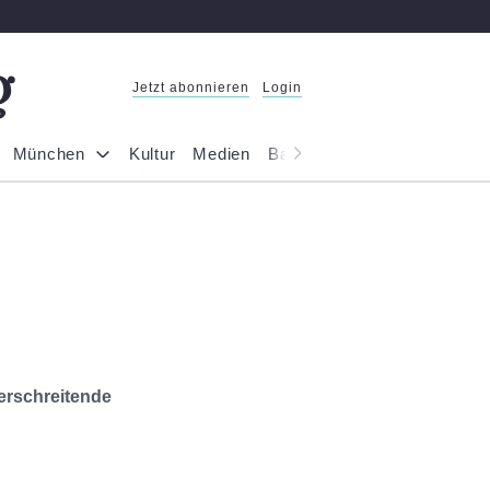
Jetzt abonnieren
Login
München
Kultur
Medien
Bayern
Reportage
Gesel
erschreitende