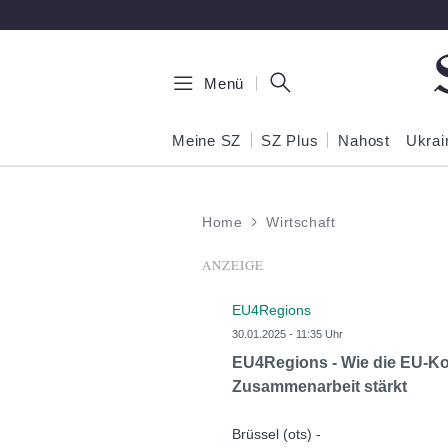
Zum Hauptinhalt springen
Menü
Meine SZ
SZ Plus
Nahost
Ukrai
Home
Wirtschaft
ANZEIGE
EU4Regions
30.01.2025 - 11:35 Uhr
EU4Regions - Wie die EU-Ko
Zusammenarbeit stärkt
Brüssel (ots) -