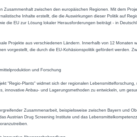
 den Zusammenhalt zwischen den europäischen Regionen. Mit dem Proj
alistische Inhalte erstellt, die die Auswirkungen dieser Politik auf R
 wie die EU zur Lösung lokaler Herausforderungen beiträgt - in Deutsc
okale Projekte aus verschiedenen Ländern. Innerhalb von 12 Monaten 
en vorgestellt, die durch die EU-Kohäsionspolitik gefördert werden. Z
mittelproduktion und Forschung
ojekt "Regio-Plants" widmet sich der regionalen Lebensmittelforschun
st es, innovative Anbau- und Lagerungsmethoden zu entwickeln, um gesu
bergreifender Zusammenarbeit, beispielsweise zwischen Bayern und Obe
das Austrian Drug Screening Institute und das Lebensmittelkompetenz
voranzutreiben.