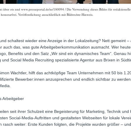
 über ots und www.presseportal.de/nr/180094 / Die Verwendung dieses Bildes für redaktionelle Z
onorarfrei. Veröffentlichung ausschließlich mit Bildrechte-Hinweis.
und schaltest wieder eine Anzeige in der Lokalzeitung? Nett gemeint – a
 ihr auch das, was gute Arbeitgeberkommunikation ausmacht. Wer heut
 Logo, Benefits und den Satz „Wir sind ein dynamisches Team“. Genau hi
und Social Media Recruiting spezialisierte Agentur aus Brixen in Südtir
on Wachtler, hilft das achtköpfige Team Unternehmen mit 50 bis 1.20
lifizierte Bewerber:innen anzusprechen und endlich sichtbar zu werde
Media.
ls Arbeitgeber
ilen seit ihrer Schulzeit eine Begeisterung für Marketing, Technik u
 ersten Social-Media-Auftritten und gestalteten Webseiten für lokale Vere
h rasch weiter: Erste Kunden folgten, die Projekte wurden größer – un