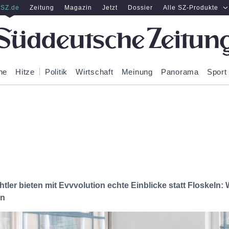
SZ.de
Zeitung
Magazin
Jetzt
Dossier
Alle SZ-Produkte
ne
Hitze
Politik
Wirtschaft
Meinung
Panorama
Sport
er bieten mit Evvvolution echte Einblicke statt Floskeln: 
en