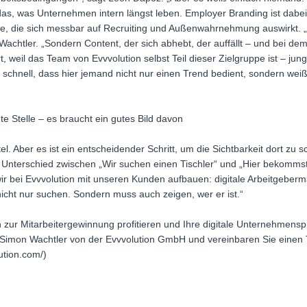
 das, was Unternehmen intern längst leben. Employer Branding ist dabe
, die sich messbar auf Recruiting und Außenwahrnehmung auswirkt. „
Wachtler. „Sondern Content, der sich abhebt, der auffällt – und bei d
t, weil das Team von Evvvolution selbst Teil dieser Zielgruppe ist – jun
schnell, dass hier jemand nicht nur einen Trend bedient, sondern wei
te Stelle – es braucht ein gutes Bild davon
ittel. Aber es ist ein entscheidender Schritt, um die Sichtbarkeit dort z
er Unterschied zwischen „Wir suchen einen Tischler“ und „Hier bekomms
wir bei Evvvolution mit unseren Kunden aufbauen: digitale Arbeitgeberm
nicht nur suchen. Sondern muss auch zeigen, wer er ist.“
zur Mitarbeitergewinnung profitieren und Ihre digitale Unternehmens
 Simon Wachtler von der Evvvolution GmbH und vereinbaren Sie einen T
ution.com/)