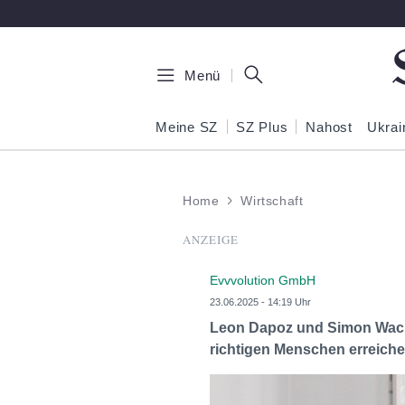
Zum Hauptinhalt springen
Menü
Meine SZ
SZ Plus
Nahost
Ukrai
Home
Wirtschaft
ANZEIGE
Evvvolution GmbH
23.06.2025 - 14:19 Uhr
Leon Dapoz und Simon Wachtl
richtigen Menschen erreich