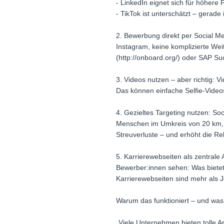
- LinkedIn eignet sich für höher
- TikTok ist unterschätzt – gerade
2. Bewerbung direkt per Social Me
Instagram, keine komplizierte Wei
(http://onboard.org/) oder SAP Su
3. Videos nutzen – aber richtig: V
Das können einfache Selfie-Videos
4. Gezieltes Targeting nutzen: So
Menschen im Umkreis von 20 km, m
Streuverluste – und erhöht die Re
5. Karrierewebseiten als zentrale 
Bewerber:innen sehen: Was biete
Karrierewebseiten sind mehr als J
Warum das funktioniert – und was
„Viele Unternehmen bieten tolle 