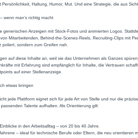
 Persönlichkeit, Haltung, Humor, Mut. Und eine Strategie, die aus Sicht
 – wenn man’s richtig macht
eine generischen Anzeigen mit Stock-Fotos und animierten Logos. Stattd
 von Mitarbeitenden, Behind-the-Scenes-Reels, Recruiting-Clips mit Per
 poliert, sondern zum Greifen nah.
en auf diese Inhalte an, weil sie das Unternehmen als Ganzes spüren 
äfte mit Erfahrung sind empfänglich für Inhalte, die Vertrauen schaf
points auf einer Stellenanzeige.
lich etwas bringen
icht jede Plattform eignet sich für jede Art von Stelle und nur die präzis
e passenden Talente aufhalten. Als Orientierung gilt:
 Einblicke in den Arbeitsalltag – von 20 bis 40 Jahre.
fahrene – ideal für technische Berufe oder Eltern, die neu orientieren 