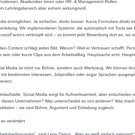
e Positionen, Akademiker:innen oder HR- & Management-Rollen.
 im Lehrlingsbereich aber extrem wirkungsvoll.
dia ermöglichen: Je einfacher, desto besser. Kurze Formulare direkt in
terleitung. Wir implementieren Systeme, die automatisch mit Tools wie
ccessFactors verknüpft sind – so kommt jede Bewerbung dort an, wo sie
ideo-Content schlägt jedes Bild. Warum? Weil er Vertrauen schafft, Pers
 sein oder kurze Clips aus dem Arbeitsalltag. Hauptsache echt. Hauptsa
cial Media ist nicht nur Bühne, sondern auch Werkzeug. Wir können Anz
it bestimmten Interessen, Jobprofilen oder sogar Sprachen ausgespie
levanz.
Anlaufstelle: Social Media sorgt für Aufmerksamkeit, aber entschieden w
t dieses Unternehmen? Was unterscheidet es von anderen? Was mach
oblisten – sie sind Bühne, Argument und Einladung zugleich.
 es verändert
Arbeitsbedingungen“, sagt Leon Dapoz. „Aber es weiß einfach niemand.“