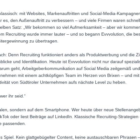
 klassisch: mit Websites, Markenauftritten und Social-Media-Kampagn
war es, den Außenauftritt zu verbessern – und viele Firmen waren schnel
lben Satz: „Wir bekommen so viel Aufmerksamkeit – aber wir kommen p
em Recruiting wurde immer lauter – und so begann Evvvolution, die b
itergewinnung zu übertragen.
ach: Denn Recruiting funktioniert anders als Produktwerbung und die Zi
licke und Identifikation. Heute ist Evvvolution nicht nur darauf speziali
darum geht, Arbeitgeberkommunikation auf Social Media zeitgemäß und 
nehmen mit einem achtköpfigen Team im Herzen von Brixen – und mit ei
ktivität von Südtiroler Unternehmen aufs nächste Level zu heben.
 wer ihr seid.“
talen, sondern auf dem Smartphone. Wer heute über neue Stellenangebot
kTok oder liest Beiträge auf LinkedIn. Klassische Recruiting-Strategien
e passenden.
ins Spiel. Kein glattgebügelter Content, keine austauschbaren Phrasen –