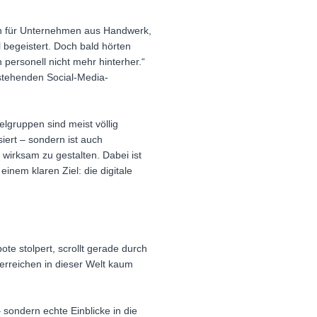
en für Unternehmen aus Handwerk,
l begeistert. Doch bald hörten
ersonell nicht mehr hinterher.“
estehenden Social-Media-
elgruppen sind meist völlig
siert – sondern ist auch
wirksam zu gestalten. Dabei ist
nem klaren Ziel: die digitale
e stolpert, scrollt gerade durch
 erreichen in dieser Welt kaum
 sondern echte Einblicke in die