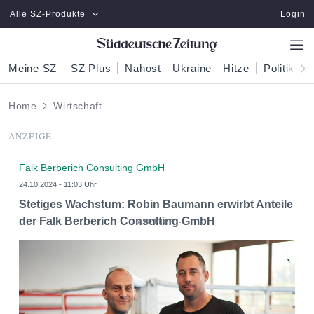
Zum Hauptinhalt springen
Alle SZ-Produkte
Login
Meine SZ
SZ Plus
Nahost
Ukraine
Hitze
Politik
W
Home
Wirtschaft
ANZEIGE
Falk Berberich Consulting GmbH
24.10.2024 - 11:03 Uhr
Stetiges Wachstum: Robin Baumann erwirbt Anteile
der Falk Berberich Consulting GmbH