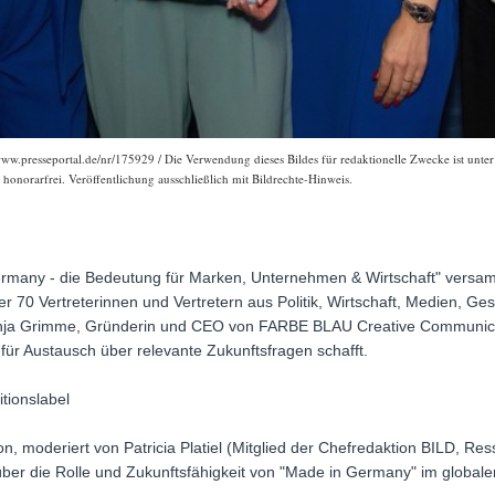
www.presseportal.de/nr/175929 / Die Verwendung dieses Bildes für redaktionelle Zwecke ist unter
onorarfrei. Veröffentlichung ausschließlich mit Bildrechte-Hinweis.
rmany - die Bedeutung für Marken, Unternehmen & Wirtschaft" versa
ber 70 Vertreterinnen und Vertretern aus Politik, Wirtschaft, Medien, 
Sinja Grimme, Gründerin und CEO von FARBE BLAU Creative Communicati
r Austausch über relevante Zukunftsfragen schafft.
itionslabel
, moderiert von Patricia Platiel (Mitglied der Chefredaktion BILD, Resso
ber die Rolle und Zukunftsfähigkeit von "Made in Germany" im global