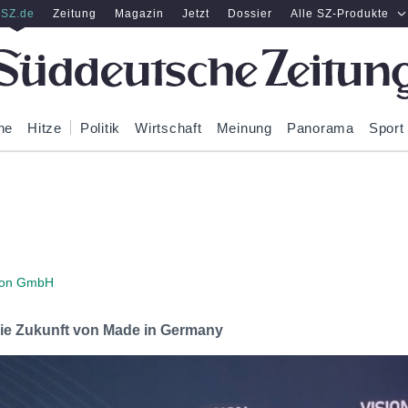
SZ.de
Zeitung
Magazin
Jetzt
Dossier
Alle SZ-Produkte
ne
Hitze
Politik
Wirtschaft
Meinung
Panorama
Sport
tion GmbH
 die Zukunft von Made in Germany