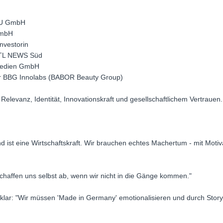
AU GmbH
GmbH
nvestorin
 RTL NEWS Süd
Medien GmbH
or BBG Innolabs (BABOR Beauty Group)
levanz, Identität, Innovationskraft und gesellschaftlichem Vertrauen.
d ist eine Wirtschaftskraft. Wir brauchen echtes Machertum - mit Motiva
chaffen uns selbst ab, wenn wir nicht in die Gänge kommen."
klar: "Wir müssen 'Made in Germany' emotionalisieren und durch Storyte