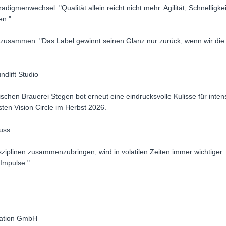
digmenwechsel: "Qualität allein reicht nicht mehr. Agilität, Schnellig
en."
ste zusammen: "Das Label gewinnt seinen Glanz nur zurück, wenn wir 
dlift Studio
rischen Brauerei Stegen bot erneut eine eindrucksvolle Kulisse für inten
hsten Vision Circle im Herbst 2026.
uss:
iplinen zusammenzubringen, wird in volatilen Zeiten immer wichtiger. 
 Impulse."
ation GmbH