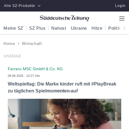
Zum Hauptinhalt springen
Alle SZ-Produkte
Login
Meine SZ
SZ Plus
Nahost
Ukraine
Hitze
Politik
W
Home
Wirtschaft
ANZEIGE
Ferrero MSC GmbH & Co. KG
09.06.2026 - 10:27 Uhr
Weltspieltag: Die Marke kinder ruft mit #PlayBreak
zu täglichen Spielmomenten auf