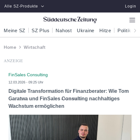
Zum Hauptinhalt springen
Alle SZ-Produkte
Login
Meine SZ
SZ Plus
Nahost
Ukraine
Hitze
Politik
W
Home
Wirtschaft
ANZEIGE
FinSales Consulting
12.03.2026 - 09:25 Uhr
Digitale Transformation für Finanzberater: Wie Tom
Garatwa und FinSales Consulting nachhaltiges
Wachstum ermöglichen