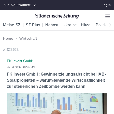
Zum Hauptinhalt springen
Alle SZ-Produkte
Login
Meine SZ
SZ Plus
Nahost
Ukraine
Hitze
Politik
W
Home
Wirtschaft
ANZEIGE
FK Invest GmbH
25.03.2026 - 07:36 Uhr
FK Invest GmbH: Gewinnerzielungsabsicht bei IAB-
Solarprojekten – warum fehlende Wirtschaftlichkeit
zur steuerlichen Zeitbombe werden kann