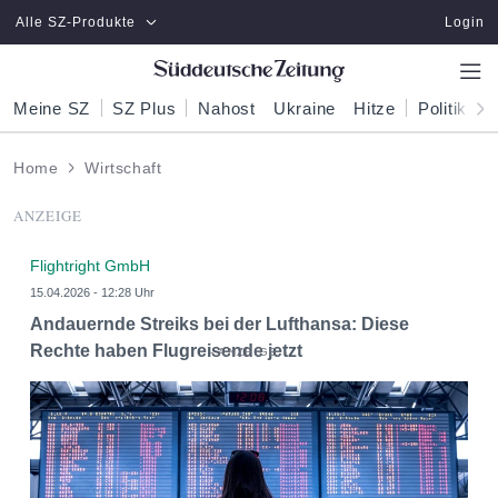
Zum Hauptinhalt springen
Alle SZ-Produkte
Login
Meine SZ
SZ Plus
Nahost
Ukraine
Hitze
Politik
W
Home
Wirtschaft
ANZEIGE
Flightright GmbH
15.04.2026 - 12:28 Uhr
Andauernde Streiks bei der Lufthansa: Diese
Rechte haben Flugreisende jetzt