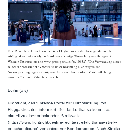
Eine Reisende steht im Terminal eines Flughafens vor der Anzeigetafel mit den
Abflugzeiten und verfolgt aufmerksam die aufgeführten Flugverspätungen. /
Weiterer Text über ots und www.presseportal.de/nr/106327 / Die Verwendung dieses
Bildes für redaktionelle Zwecke ist unter Beachtung aller mitgeteilten
Nutzungsbedingungen zulässig und dann auch honorarfrei. Veröffentlichung
ausschließlich mit Bildrechte-Hinweis.
Berlin (ots) -
Flightright, das führende Portal zur Durchsetzung von
Fluggastrechten informiert: Bei der Lufthansa kommt es
aktuell zu einer anhaltenden Streikwelle
(https://www.flightright.de/ihre-rechte/streik/lufthansa-streik-
entschaedigung) verschiedener Berufsgruppen. Nach Streiks