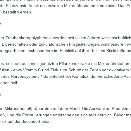
ete Pflanzenstoffe mit essenziellen Mikronährstoffen kombiniert. Das 
) bestellt werden.
?
der Traubenkernpolyphenole werden seit vielen Jahren wissenschaftlic
igenschaften oder zirkulatorischen Fragestellungen. Aminosäuren wie L
ngsarbeiten, insbesondere im Hinblick auf ihre Rolle im Stickstoffmon
es, solche traditionell genutzten Pflanzenextrakte mit Mikronährstoffen
füllen - etwa Vitamin C und Zink zum Schutz der Zellen vor oxidative
on des Nervensystems.* So entsteht ein Komplex, der verschiedene As
ehen soll.
?
n Mikronährstoffpräparaten auf dem Markt. Die Auswahl an Produkten
oß, und die Formulierungen unterscheiden sich teils deutlich. Bevor ma
Blick auf die Besonderheiten.