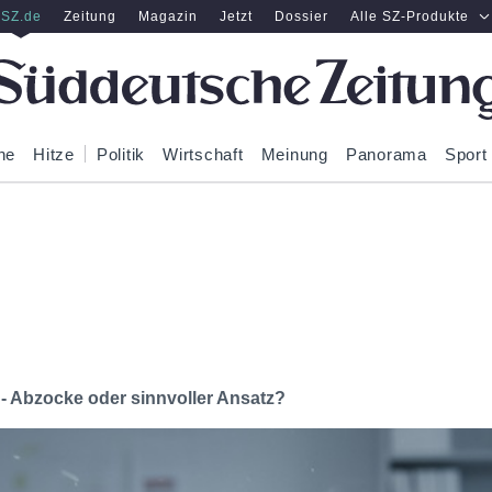
SZ.de
Zeitung
Magazin
Jetzt
Dossier
Alle SZ-Produkte
ne
Hitze
Politik
Wirtschaft
Meinung
Panorama
Sport
- Abzocke oder sinnvoller Ansatz?