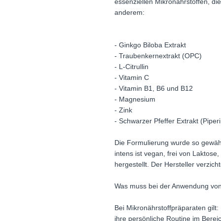
essenziellen Mikronährstoffen, di
anderem:
- Ginkgo Biloba Extrakt
- Traubenkernextrakt (OPC)
- L-Citrullin
- Vitamin C
- Vitamin B1, B6 und B12
- Magnesium
- Zink
- Schwarzer Pfeffer Extrakt (Piperi
Die Formulierung wurde so gewählt,
intens ist vegan, frei von Laktos
hergestellt. Der Hersteller verzi
Was muss bei der Anwendung von 
Bei Mikronährstoffpräparaten gil
ihre persönliche Routine im Bere