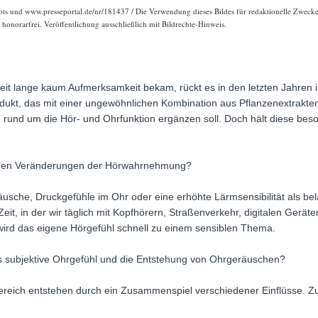
ots und www.presseportal.de/nr/181437 / Die Verwendung dieses Bildes für redaktionelle Zwecke i
onorarfrei. Veröffentlichung ausschließlich mit Bildrechte-Hinweis.
 lange kaum Aufmerksamkeit bekam, rückt es in den letzten Jahren i
odukt, das mit einer ungewöhnlichen Kombination aus Pflanzenextrakten
ine rund um die Hör- und Ohrfunktion ergänzen soll. Doch hält diese bes
chen Veränderungen der Hörwahrnehmung?
che, Druckgefühle im Ohr oder eine erhöhte Lärmsensibilität als belas
Zeit, in der wir täglich mit Kopfhörern, Straßenverkehr, digitalen Gerä
 wird das eigene Hörgefühl schnell zu einem sensiblen Thema.
s subjektive Ohrgefühl und die Entstehung von Ohrgeräuschen?
reich entstehen durch ein Zusammenspiel verschiedener Einflüsse. Z