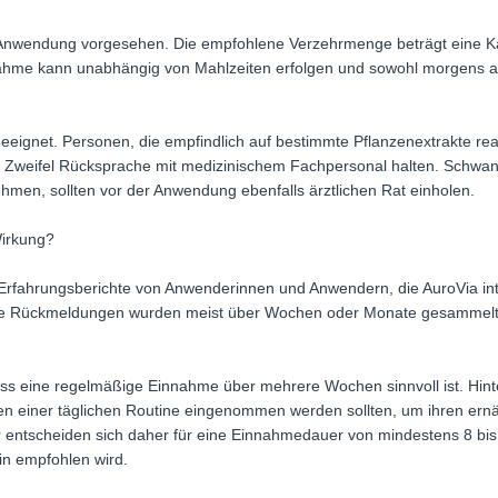
che Anwendung vorgesehen. Die empfohlene Verzehrmenge beträgt eine K
nahme kann unabhängig von Mahlzeiten erfolgen und sowohl morgens al
eeignet. Personen, die empfindlich auf bestimmte Pflanzenextrakte reag
im Zweifel Rücksprache mit medizinischem Fachpersonal halten. Schwan
men, sollten vor der Anwendung ebenfalls ärztlichen Rat einholen.
Wirkung?
e Erfahrungsberichte von Anwenderinnen und Anwendern, die AuroVia in
se Rückmeldungen wurden meist über Wochen oder Monate gesammelt u
dass eine regelmäßige Einnahme über mehrere Wochen sinnvoll ist. Hint
en einer täglichen Routine eingenommen werden sollten, um ihren ern
r entscheiden sich daher für eine Einnahmedauer von mindestens 8 bis
in empfohlen wird.