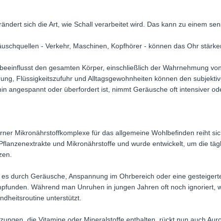
rändert sich die Art, wie Schall verarbeitet wird. Das kann zu einem se
uschquellen - Verkehr, Maschinen, Kopfhörer - können das Ohr stärke
 beeinflusst den gesamten Körper, einschließlich der Wahrnehmung v
ährung, Flüssigkeitszufuhr und Alltagsgewohnheiten können den subjekti
n angespannt oder überfordert ist, nimmt Geräusche oft intensiver od
r Mikronährstoffkomplexe für das allgemeine Wohlbefinden reiht sic
flanzenextrakte und Mikronährstoffe und wurde entwickelt, um die täg
zen.
 es durch Geräusche, Anspannung im Ohrbereich oder eine gesteigerte
pfunden. Während man Unruhen in jungen Jahren oft noch ignoriert, w
ndheitsroutine unterstützt.
gen, die Vitamine oder Mineralstoffe enthalten, rückt nun auch AuroV