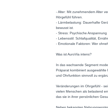
- Alter: Mit zunehmendem Alter ve
Hörgefühl führen.
- Lärmbelastung: Dauerhafte Gerä
bewusst ist.
- Stress: Psychische Anspannung
- Lebensstil: Schlafqualität, Ern
- Emotionale Faktoren: Wer ohnehi
Was ist AuroVia intens?
In das wachsende Segment moderne
Präparat kombiniert ausgewählte P
und Ohrfunktion sinnvoll zu ergän
Veränderungen im Ohrgefühl - sei
vielen Menschen als belastend em
das sie in ihrer persönlichen Gesu
Neben bekannten Nahrungsergänzun