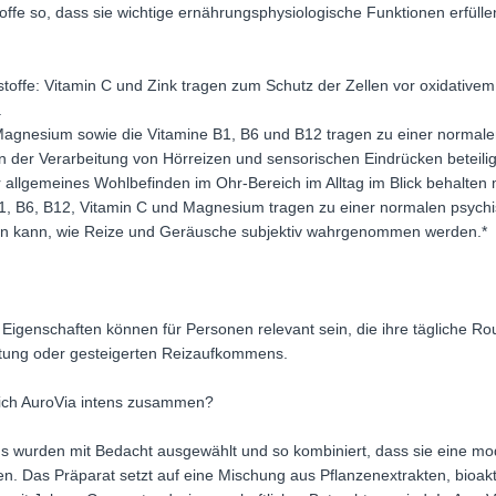
offe so, dass sie wichtige ernährungsphysiologische Funktionen erfülle
toffe: Vitamin C und Zink tragen zum Schutz der Zellen vor oxidativem 
.
Magnesium sowie die Vitamine B1, B6 und B12 tragen zu einer normal
der Verarbeitung von Hörreizen und sensorischen Eindrücken beteiligt 
r allgemeines Wohlbefinden im Ohr-Bereich im Alltag im Blick behalten
B1, B6, B12, Vitamin C und Magnesium tragen zu einer normalen psychis
aben kann, wie Reize und Geräusche subjektiv wahrgenommen werden.*
igenschaften können für Personen relevant sein, die ihre tägliche Ro
tung oder gesteigerten Reizaufkommens.
 sich AuroVia intens zusammen?
tens wurden mit Bedacht ausgewählt und so kombiniert, dass sie eine m
en. Das Präparat setzt auf eine Mischung aus Pflanzenextrakten, bioa