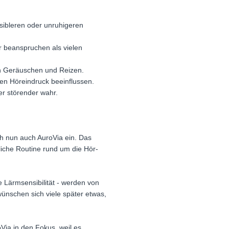
nsibleren oder unruhigeren
r beanspruchen als vielen
on Geräuschen und Reizen.
ven Höreindruck beeinflussen.
er störender wahr.
h nun auch AuroVia ein. Das
liche Routine rund um die Hör-
 Lärmsensibilität - werden von
ünschen sich viele später etwas,
ia in den Fokus, weil es