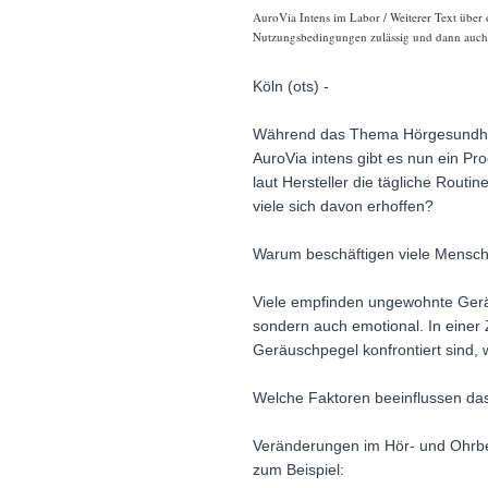
AuroVia Intens im Labor / Weiterer Text über 
Nutzungsbedingungen zulässig und dann auch h
Köln (ots) -
Während das Thema Hörgesundheit
AuroVia intens gibt es nun ein Pr
laut Hersteller die tägliche Rout
viele sich davon erhoffen?
Warum beschäftigen viele Mens
Viele empfinden ungewohnte Geräus
sondern auch emotional. In einer 
Geräuschpegel konfrontiert sind,
Welche Faktoren beeinflussen da
Veränderungen im Hör- und Ohrbe
zum Beispiel: