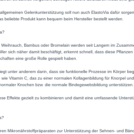
allgemeinen Gelenkunterstützung soll nun auch ElastoVia dafür sorge
Das beliebte Produkt kann bequem beim Hersteller bestellt werden.
ia?
lia, Weihrauch, Bambus oder Bromelain werden seit Langem im Zusam
r sich näher damit beschäftigt, erkennt schnell, dass diese Pflanzen 
chaften eine große Rolle gespielt haben.
liegt unter anderem darin, dass sie funktionelle Prozesse im Körper be
e wie Vitamin C, das zu einer normalen Kollagenbildung für Knorpel un
 normaler Knochen bzw. die normale Bindegewebsbildung unterstützen.
 diese Effekte gezielt zu kombinieren und damit eine umfassende Unter
ia?
ren Mikronährstoffpräparaten zur Unterstützung der Sehnen- und Bänd