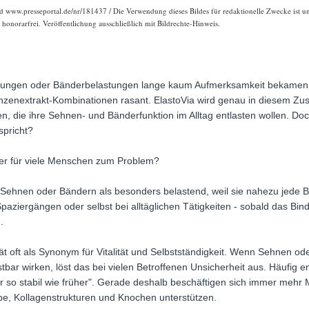
nd www.presseportal.de/nr/181437 / Die Verwendung dieses Bildes für redaktionelle Zwecke ist un
onorarfrei. Veröffentlichung ausschließlich mit Bildrechte-Hinweis.
ngen oder Bänderbelastungen lange kaum Aufmerksamkeit bekamen, 
lanzenextrakt-Kombinationen rasant. ElastoVia wird genau in diesem 
n, die ihre Sehnen- und Bänderfunktion im Alltag entlasten wollen. Do
spricht?
r für viele Menschen zum Problem?
Sehnen oder Bändern als besonders belastend, weil sie nahezu jede 
paziergängen oder selbst bei alltäglichen Tätigkeiten - sobald das Bin
.
ität oft als Synonym für Vitalität und Selbstständigkeit. Wenn Sehnen 
bar wirken, löst das bei vielen Betroffenen Unsicherheit aus. Häufig e
 so stabil wie früher". Gerade deshalb beschäftigen sich immer mehr 
e, Kollagenstrukturen und Knochen unterstützen.