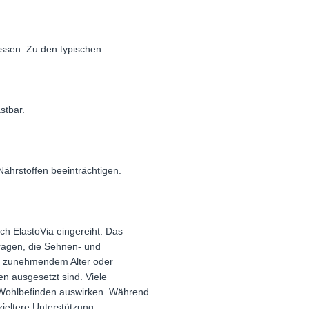
ssen. Zu den typischen
stbar.
hrstoffen beeinträchtigen.
h ElastoVia eingereiht. Das
tragen, die Sehnen- und
g, zunehmendem Alter oder
n ausgesetzt sind. Viele
d Wohlbefinden auswirken. Während
ieltere Unterstützung.