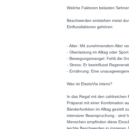
Welche Faktoren belasten Sehne
Beschwerden entstehen meist durc
Einflussfaktoren gehören:
- Alter: Mit zunehmendem Alter ve
- Überlastung im Alltag oder Spo
- Bewegungsmangel: Fehlt die Grun
- Stress: Er beeinflusst Regenera
- Ernährung: Eine unausgewogene
Was ist ElastoVia intens?
In das Regal mit den zahlreichen
Präparat mit einer Kombination a
Bänderfunktion im Alltag gezielt
intensiver Beanspruchung - sind h
Menschen empfinden diese Einschr
leichte Beschwerden in jüngeren J