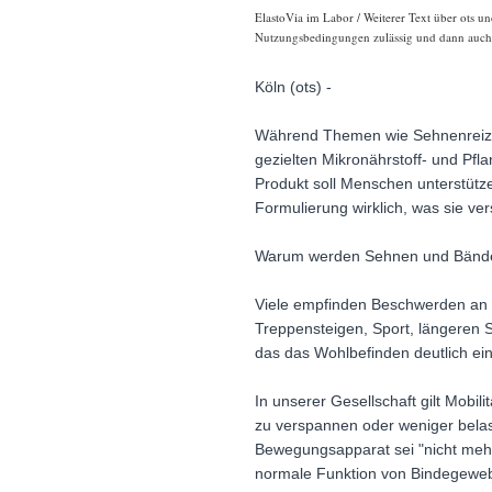
ElastoVia im Labor / Weiterer Text über ots u
Nutzungsbedingungen zulässig und dann auch h
Köln (ots) -
Während Themen wie Sehnenreizu
gezielten Mikronährstoff- und Pf
Produkt soll Menschen unterstütze
Formulierung wirklich, was sie ver
Warum werden Sehnen und Bände
Viele empfinden Beschwerden an 
Treppensteigen, Sport, längeren S
das das Wohlbefinden deutlich ein
In unserer Gesellschaft gilt Mobil
zu verspannen oder weniger belast
Bewegungsapparat sei "nicht mehr
normale Funktion von Bindegeweb