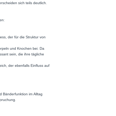
cheiden sich teils deutlich.
en:
s, der für die Struktur von
norpeln und Knochen bei. Da
ant sein, die ihre tägliche
ch, der ebenfalls Einfluss auf
 Bänderfunktion im Alltag
spruchung.