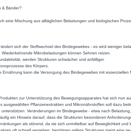
n & Bänder?
h eine Mischung aus alltäglichen Belastungen und biologischen Proze
rändert sich der Stoffwechsel des Bindegewebes - es wird weniger bela
rt: Wiederkehrende Mikrobelastungen können Sehnen reizen.
daktivität, werden Strukturen schwächer und anfälliger.
tionsprozesse des Körpers.
 Ernährung kann die Versorgung des Bindegewebes mit essenziellen Nä
 Produkten zur Unterstützung des Bewegungsapparates hat sich nun auc
us ausgewählten Pflanzenextrakten und Mikronährstoffen soll dazu bei
 zu unterstützen. Veränderungen im Bindegewebe - etwa nach Belastun
äufig ein Hinweis darauf, dass die Strukturen besonderen Anforderunge
änkungen als störend, da sie sich unmittelbar auf Beweglichkeit un
ahren oft schnell vergehen, benötigen reifere Strukturen meist eine gez