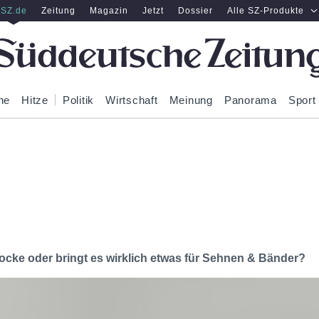
SZ.de
Zeitung
Magazin
Jetzt
Dossier
Alle SZ-Produkte
ne
Hitze
Politik
Wirtschaft
Meinung
Panorama
Sport
ocke oder bringt es wirklich etwas für Sehnen & Bänder?