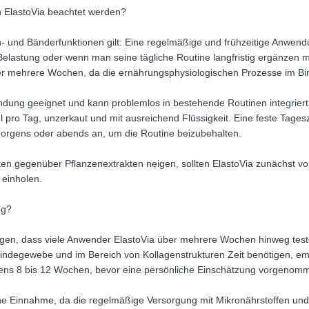
 ElastoVia beachtet werden?
 und Bänderfunktionen gilt: Eine regelmäßige und frühzeitige Anwendu
elastung oder wenn man seine tägliche Routine langfristig ergänzen 
ber mehrere Wochen, da die ernährungsphysiologischen Prozesse im Bi
wendung geeignet und kann problemlos in bestehende Routinen integrie
ro Tag, unzerkaut und mit ausreichend Flüssigkeit. Eine feste Tageszeit
morgens oder abends an, um die Routine beizubehalten.
ten gegenüber Pflanzenextrakten neigen, sollten ElastoVia zunächst vor
 einholen.
ng?
eigen, dass viele Anwender ElastoVia über mehrere Wochen hinweg tes
ndegewebe und im Bereich von Kollagenstrukturen Zeit benötigen, em
ns 8 bis 12 Wochen, bevor eine persönliche Einschätzung vorgenomm
iche Einnahme, da die regelmäßige Versorgung mit Mikronährstoffen un