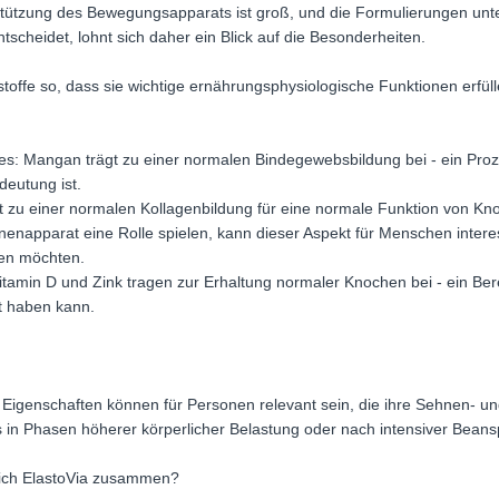
tützung des Bewegungsapparats ist groß, und die Formulierungen unters
tscheidet, lohnt sich daher ein Blick auf die Besonderheiten.
stoffe so, dass sie wichtige ernährungsphysiologische Funktionen erfüll
s: Mangan trägt zu einer normalen Bindegewebsbildung bei - ein Prozes
eutung ist.
gt zu einer normalen Kollagenbildung für eine normale Funktion von K
enapparat eine Rolle spielen, kann dieser Aspekt für Menschen interess
ten möchten.
tamin D und Zink tragen zur Erhaltung normaler Knochen bei - ein Berei
 haben kann.
Eigenschaften können für Personen relevant sein, die ihre Sehnen- und
 in Phasen höherer körperlicher Belastung oder nach intensiver Bean
 sich ElastoVia zusammen?