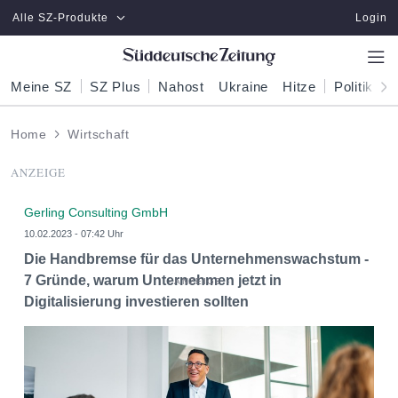
Zum Hauptinhalt springen
Alle SZ-Produkte
Login
Meine SZ
SZ Plus
Nahost
Ukraine
Hitze
Politik
W
Home
Wirtschaft
ANZEIGE
Gerling Consulting GmbH
10.02.2023 - 07:42 Uhr
Die Handbremse für das Unternehmenswachstum -
7 Gründe, warum Unternehmen jetzt in
Digitalisierung investieren sollten