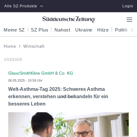
Zum Hauptinhalt springen
Alle SZ-Produkte
Login
Meine SZ
SZ Plus
Nahost
Ukraine
Hitze
Politik
W
Home
Wirtschaft
ANZEIGE
GlaxoSmithKline GmbH & Co. KG
06.05.2025 - 10:59 Uhr
Welt-Asthma-Tag 2025: Schweres Asthma
erkennen, verstehen und behandeln für ein
besseres Leben