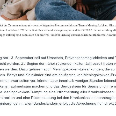
eßlich im Zusammenhang mit dem beiliegenden Pressematerial zum Thema Meningokokken/ Gla
ktionell nutzbar." / Weiterer Text über ots und www.presseportal.de/nr/39763 / Die Verwendung die
gen zulässig und dann auch honorarfrei. Veröffentlichung ausschließlich mit Bildrechte-Hinweis
ag am 13. September soll auf Ursachen, Präventionsmöglichkeiten und 
cht werden. Zu Beginn der näher rückenden kalten Jahreszeit treten 
gen werden. Dazu gehören auch Meningokokken-Erkrankungen, die zu ei
nen. Babys und Kleinkinder sind am häufigsten von Meningokokken-Erk
en zwar selten vor, können aber innerhalb weniger Stunden lebensbe
hkeiten aufmerksam machen und das Bewusstsein für Sepsis und ihre m
e Meningokokken-B-Impfung eine Pflichtleistung aller Krankenkassen.
vorstrecken und eine Rückerstattung bei den Krankenkassen beantragen
inbarungen in allen Bundesländern erfolgt die Abrechnung nun direkt ü