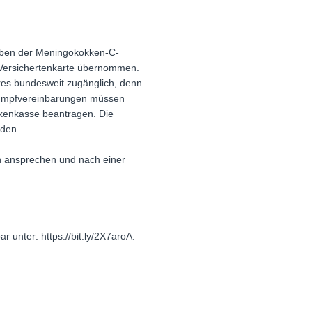
neben der Meningokokken-C-
e Versichertenkarte übernommen.
res bundesweit zugänglich, denn
r Impfvereinbarungen müssen
ankenkasse beantragen. Die
rden.
en ansprechen und nach einer
unter: https://bit.ly/2X7aroA.