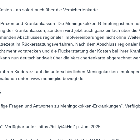
ten - ab sofort auch über die Versichertenkarte
rn, Praxen und Krankenkassen: Die Meningokokken-B-Impfung ist nun 
stung der Krankenkassen, sondern wird jetzt auch ganz einfach über di
ehenden Abschlusses regionaler Impfvereinbarungen nicht ohne Weite
vatrezept im Rückerstattungsverfahren. Nach dem Abschluss regionale
icht mehr vorstrecken und die Rückerstattung der Kosten bei ihrer Kr
ann nun deutschlandweit über die Versichertenkarte abgerechnet we
bzw. ihren Kinderarzt auf die unterschiedlichen Meningokokken-Impfung
mationen unter: www.meningitis-bewegt.de
5
fige Fragen und Antworten zu Meningokokken-Erkrankungen". Verfügbar 
 Verfügbar unter: https://bit.ly/4kHet1p. Juni 2025.