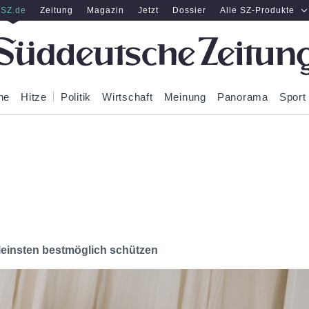
SZ.de
Zeitung
Magazin
Jetzt
Dossier
Alle SZ-Produkte
ne
Hitze
Politik
Wirtschaft
Meinung
Panorama
Sport
leinsten bestmöglich schützen