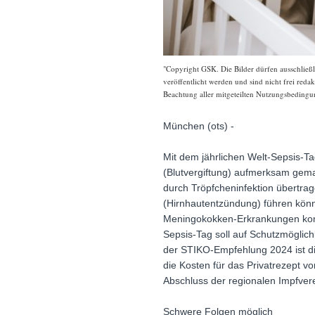
"Copyright GSK. Die Bilder dürfen ausschli
veröffentlicht werden und sind nicht frei reda
Beachtung aller mitgeteilten Nutzungsbedingun
München (ots) -
Mit dem jährlichen Welt-Sepsis-T
(Blutvergiftung) aufmerksam gema
durch Tröpfcheninfektion übertra
(Hirnhautentzündung) führen kön
Meningokokken-Erkrankungen komm
Sepsis-Tag soll auf Schutzmöglic
der STIKO-Empfehlung 2024 ist di
die Kosten für das Privatrezept 
Abschluss der regionalen Impfvere
Schwere Folgen möglich