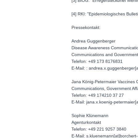
[3] BIÖG: "Erregersteckbrief Meni
[4] RKI: "Epidemiologisches Bullet
Pressekontakt:
Andrea Guggenberger
Disease Awareness Communicati
Communications and Government 
Telefon: +49 173 8176831
E-Mail: : andrea.x.guggenberger[
Jana König-Petermaier Vaccines
Communications, Government Affa
Telefon: +49 174210 37 27
E-Mail: jana.x.koenig-petermaier[
Sophie Klünemann
Agenturkontakt
Telefon: +49 221 9257 3840
E-Mail: s.kluenemann[at]borchert