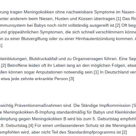
erung tragen Meningokokken ohne nachweisbare Symptome im Nasen-
nter anderem beim Niesen, Husten und Küssen übertragen.[1] Das Risik
mmunsystem bei Babys noch nicht vollständig ausgereift ist.[2] Oft b
 und grippeähnlichen Symptomen, die sich schnell verschlimmern kön
ann zu einer Blutvergiftung oder zu einer Hirnhautentzündung kommen. A
1]
teinblutungen, Blutdruckabfall und zu Organversagen führen. Eine Sep
[2] Betroffene leiden oft ihr Leben lang an den möglichen Folgen, et
en können sogar Amputationen notwendig sein.[1] In Deutschland versti
 etwa jede zehnte erkrankte Person.[3]
 wichtig Präventionsmaßnahmen sind. Die Ständige Impfkommission (S
 Meningokokken-B-Impfung standardmäßig für Babys und Kleinkinder. 
holimpfung gegen Meningokokken B wird bis zum 5. Geburtstag empfoh
8. Geburtstag.[4] Für einen umfassenderen Schutz ist die Meningoko
 empfohlen wird, aber nicht Teil des Standardimpfprogramms ist.[2]