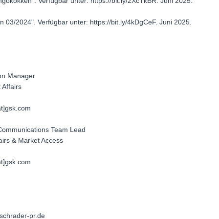
ngokokken". Verfügbar unter: https://bit.ly/2XcTkBR. Juni 2025.
in 03/2024". Verfügbar unter: https://bit.ly/4kDgCeF. Juni 2025.
on Manager
Affairs
at]gsk.com
 Communications Team Lead
irs & Market Access
at]gsk.com
-schrader-pr.de