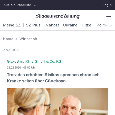
Zum Hauptinhalt springen
Alle SZ-Produkte
Login
Meine SZ
SZ Plus
Nahost
Ukraine
Hitze
Politik
W
Home
Wirtschaft
ANZEIGE
GlaxoSmithKline GmbH & Co. KG
23.02.2026 - 06:00 Uhr
Trotz des erhöhten Risikos sprechen chronisch
Kranke selten über Gürtelrose