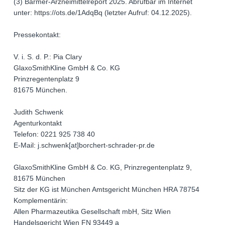
(3) Barmer-Arzneimittelreport 2025. Abrufbar im Internet
unter: https://ots.de/1AdqBq (letzter Aufruf: 04.12.2025).
Pressekontakt:
V. i. S. d. P.: Pia Clary
GlaxoSmithKline GmbH & Co. KG
Prinzregentenplatz 9
81675 München.
Judith Schwenk
Agenturkontakt
Telefon: 0221 925 738 40
E-Mail: j.schwenk[at]borchert-schrader-pr.de
GlaxoSmithKline GmbH & Co. KG, Prinzregentenplatz 9,
81675 München
Sitz der KG ist München Amtsgericht München HRA 78754
Komplementärin:
Allen Pharmazeutika Gesellschaft mbH, Sitz Wien
Handelsgericht Wien FN 93449 a