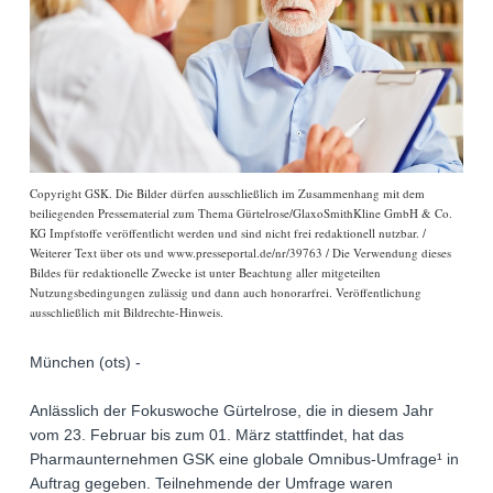
Copyright GSK. Die Bilder dürfen ausschließlich im Zusammenhang mit dem
beiliegenden Pressematerial zum Thema Gürtelrose/GlaxoSmithKline GmbH & Co.
KG Impfstoffe veröffentlicht werden und sind nicht frei redaktionell nutzbar. /
Weiterer Text über ots und www.presseportal.de/nr/39763 / Die Verwendung dieses
Bildes für redaktionelle Zwecke ist unter Beachtung aller mitgeteilten
Nutzungsbedingungen zulässig und dann auch honorarfrei. Veröffentlichung
ausschließlich mit Bildrechte-Hinweis.
München (ots) -
Anlässlich der Fokuswoche Gürtelrose, die in diesem Jahr
vom 23. Februar bis zum 01. März stattfindet, hat das
Pharmaunternehmen GSK eine globale Omnibus-Umfrage¹ in
Auftrag gegeben. Teilnehmende der Umfrage waren