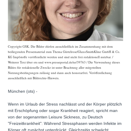
Copyright GSK. Die Bilder dürfen ausschließlich im Zusammenhang mit dem
beiliegenden Pressematerial zum Thema Gürtelrose/GlaxoSmithKline GmbH & Co.
KG Impfstoffe veröffentlicht werden und sind nicht frei redaktionell nutzbar. /
Weiterer Text über ots und www.presseportal.de/nr/39763 / Die Verwendung dieses
Bildes für redaktionelle Zwecke ist unter Beachtung aller mitgeteilten
Nutzungsbedingungen zulässig und dann auch honorarfrei. Veröffentlichung
ausschließlich mit Bildrechte-Hinweis.
München (ots) -
Wenn im Urlaub der Stress nachlässt und der Körper plötzlich
mit Erschöpfung oder sogar Krankheit reagiert, spricht man
von der sogenannten Leisure Sickness, zu Deutsch
"Freizeitkrankheit": Während Stressphasen werden Infekte im
Körper oft zunächst unterdrückt. Gleichzeitig schwächt