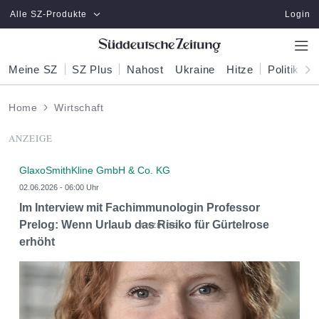
Zum Hauptinhalt springen
Alle SZ-Produkte
Login
Meine SZ
SZ Plus
Nahost
Ukraine
Hitze
Politik
W
Home
Wirtschaft
ANZEIGE
GlaxoSmithKline GmbH & Co. KG
02.06.2026 - 06:00 Uhr
Im Interview mit Fachimmunologin Professor
Prelog: Wenn Urlaub das Risiko für Gürtelrose
erhöht