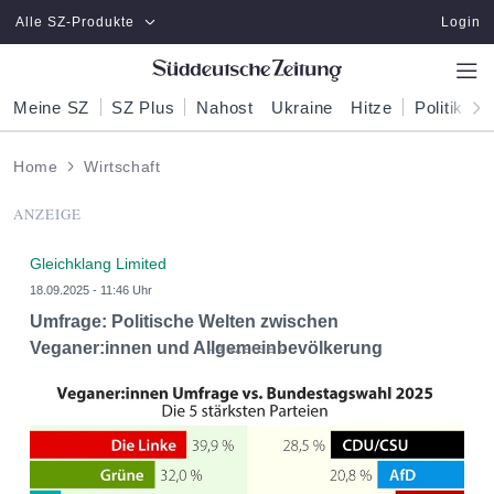
Zum Hauptinhalt springen
Alle SZ-Produkte
Login
Meine SZ
SZ Plus
Nahost
Ukraine
Hitze
Politik
W
Home
Wirtschaft
ANZEIGE
Gleichklang Limited
18.09.2025 - 11:46 Uhr
Umfrage: Politische Welten zwischen
Veganer:innen und Allgemeinbevölkerung