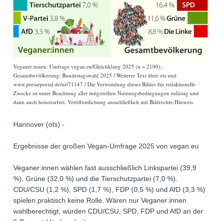
Veganer:innen: Umfrage vegan.eu/Gleichklang 2025 (n = 2100);
Gesamtbevölkerung: Bundestagswahl 2025 / Weiterer Text über ots und
www.presseportal.de/nr/71147 / Die Verwendung dieses Bildes für redaktionelle
Zwecke ist unter Beachtung aller mitgeteilten Nutzungsbedingungen zulässig und
dann auch honorarfrei. Veröffentlichung ausschließlich mit Bildrechte-Hinweis.
Hannover (ots) -
Ergebnisse der großen Vegan-Umfrage 2025 von vegan.eu
Veganer:innen wählen fast ausschließlich Linkspartei (39,9
%), Grüne (32,0 %) und die Tierschutzpartei (7,0 %).
CDU/CSU (1,2 %), SPD (1,7 %), FDP (0,5 %) und AfD (3,3 %)
spielen praktisch keine Rolle. Wären nur Veganer:innen
wahlberechtigt, würden CDU/CSU, SPD, FDP und AfD an der