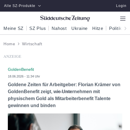
Zum Hauptinhalt springen
Alle SZ-Produkte
Login
Meine SZ
SZ Plus
Nahost
Ukraine
Hitze
Politik
W
Home
Wirtschaft
ANZEIGE
GoldenBenefit
18.06.2026 - 11:34 Uhr
Goldene Zeiten für Arbeitgeber: Florian Krämer von
GoldenBenefit zeigt, wie Unternehmen mit
physischem Gold als Mitarbeiterbenefit Talente
gewinnen und binden