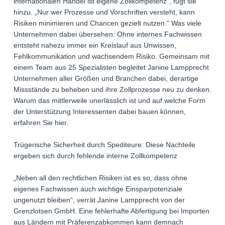
internationalen Handel ist eigene Zollkompetenz“, fügt sie
hinzu. „Nur wer Prozesse und Vorschriften versteht, kann
Risiken minimieren und Chancen gezielt nutzen.“ Was viele
Unternehmen dabei übersehen: Ohne internes Fachwissen
entsteht nahezu immer ein Kreislauf aus Unwissen,
Fehlkommunikation und wachsendem Risiko. Gemeinsam mit
einem Team aus 25 Spezialisten begleitet Janine Lampprecht
Unternehmen aller Größen und Branchen dabei, derartige
Missstände zu beheben und ihre Zollprozesse neu zu denken.
Warum das mittlerweile unerlässlich ist und auf welche Form
der Unterstützung Interessenten dabei bauen können,
erfahren Sie hier.
Trügerische Sicherheit durch Spediteure: Diese Nachteile
ergeben sich durch fehlende interne Zollkompetenz
„Neben all den rechtlichen Risiken ist es so, dass ohne
eigenes Fachwissen auch wichtige Einsparpotenziale
ungenutzt bleiben“, verrät Janine Lampprecht von der
Grenzlotsen GmbH. Eine fehlerhafte Abfertigung bei Importen
aus Ländern mit Präferenzabkommen kann demnach