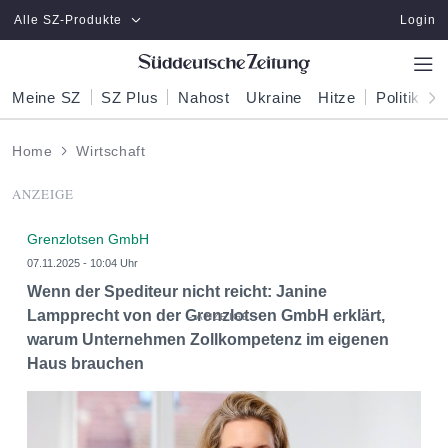
Zum Hauptinhalt springen
Alle SZ-Produkte
Login
Meine SZ
SZ Plus
Nahost
Ukraine
Hitze
Politik
W
Home
Wirtschaft
ANZEIGE
Grenzlotsen GmbH
07.11.2025 - 10:04 Uhr
Wenn der Spediteur nicht reicht: Janine
Lampprecht von der Grenzlotsen GmbH erklärt,
warum Unternehmen Zollkompetenz im eigenen
Haus brauchen