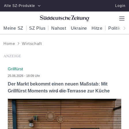
Zum Hauptinhalt springen
Alle SZ-Produkte
Login
Meine SZ
SZ Plus
Nahost
Ukraine
Hitze
Politik
W
Home
Wirtschaft
ANZEIGE
Grillfürst
25.06.2026 - 18:09 Uhr
Der Markt bekommt einen neuen Maßstab: Mit
Grillfürst Moments wird die Terrasse zur Küche