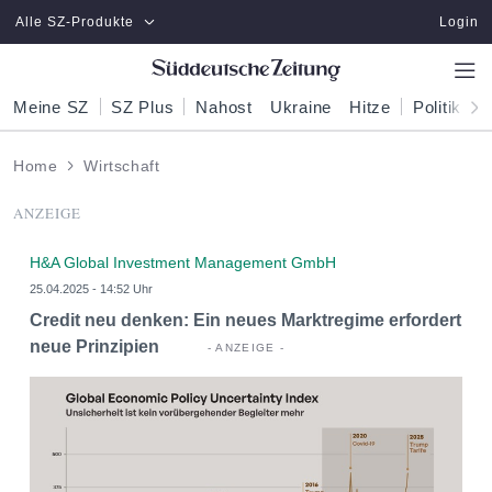
Zum Hauptinhalt springen
Alle SZ-Produkte
Login
Meine SZ
SZ Plus
Nahost
Ukraine
Hitze
Politik
W
Home
Wirtschaft
ANZEIGE
H&A Global Investment Management GmbH
25.04.2025 - 14:52 Uhr
Credit neu denken: Ein neues Marktregime erfordert
neue Prinzipien