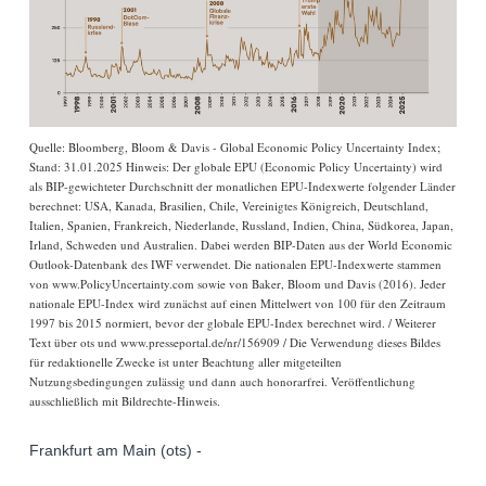
Quelle: Bloomberg, Bloom & Davis - Global Economic Policy Uncertainty Index;
Stand: 31.01.2025 Hinweis: Der globale EPU (Economic Policy Uncertainty) wird
als BIP-gewichteter Durchschnitt der monatlichen EPU-Indexwerte folgender Länder
berechnet: USA, Kanada, Brasilien, Chile, Vereinigtes Königreich, Deutschland,
Italien, Spanien, Frankreich, Niederlande, Russland, Indien, China, Südkorea, Japan,
Irland, Schweden und Australien. Dabei werden BIP-Daten aus der World Economic
Outlook-Datenbank des IWF verwendet. Die nationalen EPU-Indexwerte stammen
von www.PolicyUncertainty.com sowie von Baker, Bloom und Davis (2016). Jeder
nationale EPU-Index wird zunächst auf einen Mittelwert von 100 für den Zeitraum
1997 bis 2015 normiert, bevor der globale EPU-Index berechnet wird. / Weiterer
Text über ots und www.presseportal.de/nr/156909 / Die Verwendung dieses Bildes
für redaktionelle Zwecke ist unter Beachtung aller mitgeteilten
Nutzungsbedingungen zulässig und dann auch honorarfrei. Veröffentlichung
ausschließlich mit Bildrechte-Hinweis.
Frankfurt am Main (ots) -