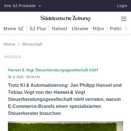
Zum Hauptinhalt springen
Alle SZ-Produkte
Login
Meine SZ
SZ Plus
Nahost
Ukraine
Hitze
Politik
W
Home
Wirtschaft
ANZEIGE
Hansel & Vogt Steuerberatungsgesellschaft mbH
06.11.2025 - 09:34 Uhr
Trotz KI & Automatisierung: Jan Philipp Hansel und
Tobias Vogt von der Hansel & Vogt
Steuerberatungsgesellschaft mbH verraten, warum
E-Commerce-Brands einen spezialisierten
Steuerberater brauchen