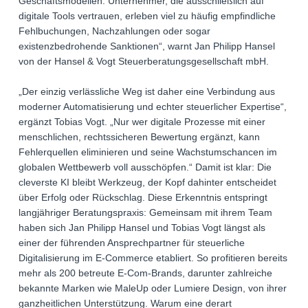
Geschäftsmodellen. Unternehmer, die ausschließlich auf
digitale Tools vertrauen, erleben viel zu häufig empfindliche
Fehlbuchungen, Nachzahlungen oder sogar
existenzbedrohende Sanktionen“, warnt Jan Philipp Hansel
von der Hansel & Vogt Steuerberatungsgesellschaft mbH.
„Der einzig verlässliche Weg ist daher eine Verbindung aus
moderner Automatisierung und echter steuerlicher Expertise“,
ergänzt Tobias Vogt. „Nur wer digitale Prozesse mit einer
menschlichen, rechtssicheren Bewertung ergänzt, kann
Fehlerquellen eliminieren und seine Wachstumschancen im
globalen Wettbewerb voll ausschöpfen.“ Damit ist klar: Die
cleverste KI bleibt Werkzeug, der Kopf dahinter entscheidet
über Erfolg oder Rückschlag. Diese Erkenntnis entspringt
langjähriger Beratungspraxis: Gemeinsam mit ihrem Team
haben sich Jan Philipp Hansel und Tobias Vogt längst als
einer der führenden Ansprechpartner für steuerliche
Digitalisierung im E-Commerce etabliert. So profitieren bereits
mehr als 200 betreute E-Com-Brands, darunter zahlreiche
bekannte Marken wie MaleUp oder Lumiere Design, von ihrer
ganzheitlichen Unterstützung. Warum eine derart