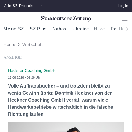
Zum Hauptinhalt springen
Alle SZ-Produkte
Login
Meine SZ
SZ Plus
Nahost
Ukraine
Hitze
Politik
W
Home
Wirtschaft
ANZEIGE
Heckner Coaching GmbH
17.06.2026 - 09:28 Uhr
Volle Auftragsbücher – und trotzdem bleibt zu
wenig Gewinn übrig: Dominik Heckner von der
Heckner Coaching GmbH verrät, warum viele
Handwerksbetriebe wirtschaftlich in die falsche
Richtung laufen