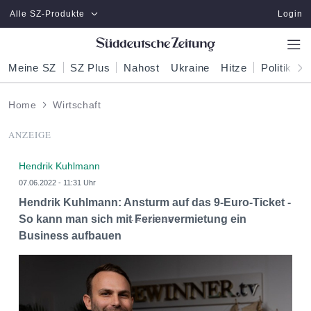
Zum Hauptinhalt springen
Alle SZ-Produkte
Login
Meine SZ
SZ Plus
Nahost
Ukraine
Hitze
Politik
W
Home
Wirtschaft
ANZEIGE
Hendrik Kuhlmann
07.06.2022 - 11:31 Uhr
Hendrik Kuhlmann: Ansturm auf das 9-Euro-Ticket -
So kann man sich mit Ferienvermietung ein
Business aufbauen